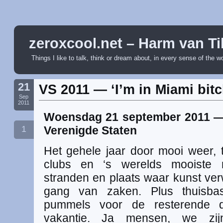
zeroxcool.net – Harm van Ti
Things I like to talk, think or dream about, in every sense of the w
21
VS 2011 — ‘I’m in Miami bitc
Sep
2011
Woensdag 21 september 2011 — 
1
Verenigde Staten
Het gehele jaar door mooi weer, t
clubs en ‘s werelds mooiste m
stranden en plaats waar kunst ver
gang van zaken. Plus thuisba
pummels voor de resterende 
vakantie. Ja mensen, we zijn 