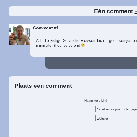
Eén comment
»
Comment #1
Ach die zielige Servische vrouwen toch… geen centjes o
minimale.. (heel vervelend
Plaats een comment
Naam (verplicht)
E-mail adres (wordt niet gepu
Website