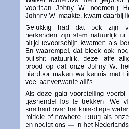
Walker achterover hebt gegooid.
voortaan Johny W. noemen.) He
Johnny W. maakte, kwam daarbij lich
Gelukkig had dat ook zijn voo
herkenden zijn stem natuurlijk ui
altijd tevoorschijn kwamen als ber
En waarempel, dat bleek ook nog h
bullshit natuurlijk, deze laffe al
brood op dat onze Johny W. het 
hierdoor maken we kennis met Litt
veel aanverwante alli’s.
Als deze gala voorstelling voorbij i
gashendel los te trekken. We v
snelheid over het knie-diepe wate
middle of nowhere. Ruug als onze J
en nodigt ons — in het Nederlands,