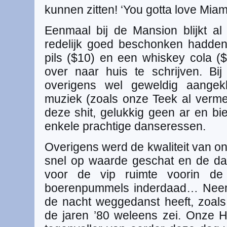
kunnen zitten! ‘You gotta love Miami
Eenmaal bij de Mansion blijkt a
redelijk goed beschonken hadden.
pils ($10) en een whiskey cola ($
over naar huis te schrijven. Bi
overigens wel geweldig aangekl
muziek (zoals onze Teek al vermel
deze shit, gelukkig geen ar en bie
enkele prachtige danseressen.
Overigens werd de kwaliteit van o
snel op waarde geschat en de d
voor de vip ruimte voorin de
boerenpummels inderdaad… Neemt
de nacht weggedanst heeft, zoals
de jaren ’80 weleens zei. Onze Ha