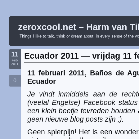
zeroxcool.net – Harm van Ti
Things I like to talk, think or dream about, in every sense of the w
11
Ecuador 2011 — vrijdag 11 f
Feb
2011
11 februari 2011, Baños de Ag
0
Ecuador
Je vindt inmiddels aan de rech
(veelal Engelse) Facebook status 
een klein beetje tevreden houden a
geen nieuwe blog posts zijn ;).
Geen spierpijn! Het is een wonde