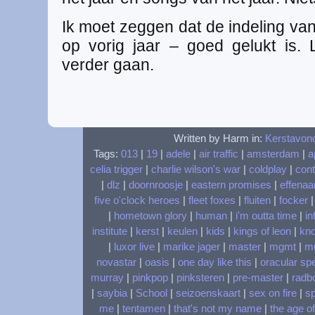
Ik moet zeggen dat de indeling va
op vorig jaar – goed gelukt is.
verder gaan.
Written by Harm in:
Kerstavon
Tags:
013
|
19
|
adele
|
air traffic
|
amsterdam
|
a
celia trigger
|
charlie wilson's war
|
coldplay
|
cont
|
dlz
|
doornroosje
|
eastern promises
|
effenaa
five o'clock heroes
|
fleet foxes
|
fluiten
|
focker
|
hometown glory
|
human
|
i'm outta time
|
in
institute
|
kerst
|
keulen
|
kids
|
kings of leon
|
kn
|
luxor live
|
marike jager
|
master
|
mgmt
|
m
novastar
|
oasis
|
one day like this
|
oracular sp
murray
|
pinkpop
|
pinksteren
|
pre-master
|
radbo
|
saybia
|
School
|
seizoenskaart
|
sex on fire
|
s
me
|
tentamen
|
that's not my name
|
the age o