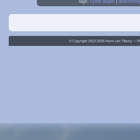
Tags:
cyndi lauper
|
doornroos
© Copyright 2010-2026 Harm van Tilborg — 