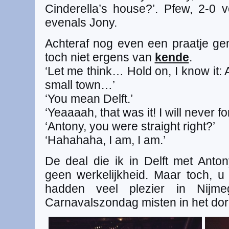
Cinderella’s house?’. Pfew, 2-0 v
evenals Jony.
Achteraf nog even een praatje gem
toch niet ergens van
kende
.
‘Let me think… Hold on, I know it:
small town…’
‘You mean Delft.’
‘Yeaaaah, that was it! I will never f
‘Antony, you were straight right?’
‘Hahahaha, I am, I am.’
De deal die ik in Delft met Anto
geen werkelijkheid. Maar toch, u
hadden veel plezier in Nijm
Carnavalszondag misten in het dorp