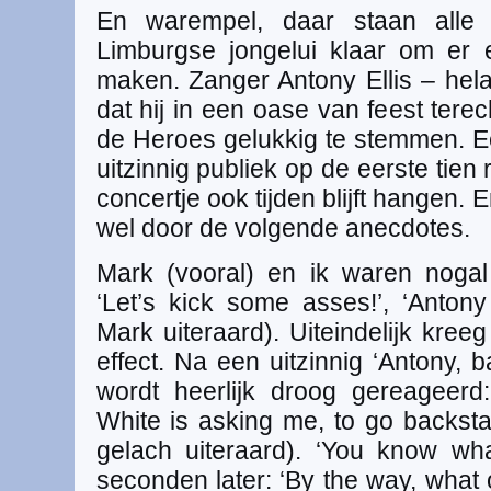
En warempel, daar staan alle 
Limburgse jongelui klaar om er 
maken. Zanger Antony Ellis – hel
dat hij in een oase van feest terec
de Heroes gelukkig te stemmen. E
uitzinnig publiek op de eerste tien 
concertje ook tijden blijft hangen.
wel door de volgende anecdotes.
Mark (vooral) en ik waren nogal l
‘Let’s kick some asses!’, ‘Anton
Mark uiteraard). Uiteindelijk kre
effect. Na een uitzinnig ‘Antony, 
wordt heerlijk droog gereageerd
White is asking me, to go backsta
gelach uiteraard). ‘You know wh
seconden later: ‘By the way, what 