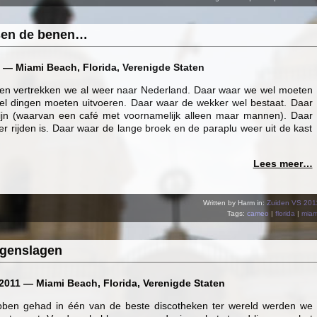
ssen de benen…
 — Miami Beach, Florida, Verenigde Staten
gen vertrekken we al weer naar Nederland. Daar waar we wel moeten
l dingen moeten uitvoeren. Daar waar de wekker wel bestaat. Daar
jn (waarvan een café met voornamelijk alleen maar mannen). Daar
 rijden is. Daar waar de lange broek en de paraplu weer uit de kast
Lees meer…
Written by Harm in:
Zuiden VS 201
Tags:
cameo
|
florida
|
miam
egenslagen
011 — Miami Beach, Florida, Verenigde Staten
ben gehad in één van de beste discotheken ter wereld werden we