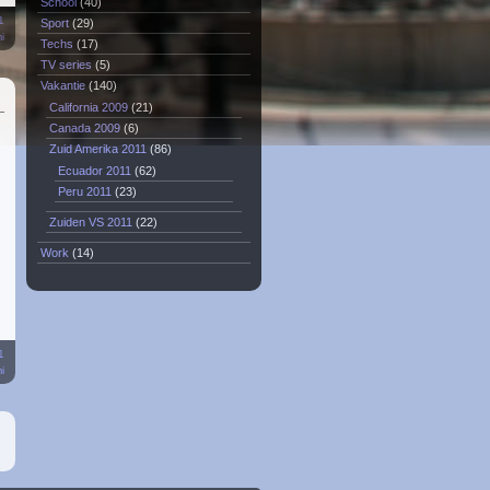
School
(40)
1
Sport
(29)
i
Techs
(17)
TV series
(5)
Vakantie
(140)
California 2009
(21)
Canada 2009
(6)
Zuid Amerika 2011
(86)
Ecuador 2011
(62)
Peru 2011
(23)
Zuiden VS 2011
(22)
Work
(14)
1
i