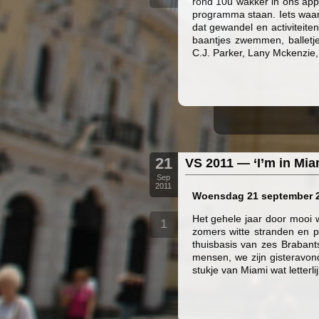
rond 10u wakker in ons app
programma staan. Iets waar
dat gewandel en activiteite
baantjes zwemmen, balletj
C.J. Parker, Lany Mckenzie
21
VS 2011 — ‘I’m in Miam
Sep
2011
Woensdag 21 september 20
Het gehele jaar door mooi w
1
zomers witte stranden en p
thuisbasis van zes Braban
mensen, we zijn gisteravond
stukje van Miami wat letterli