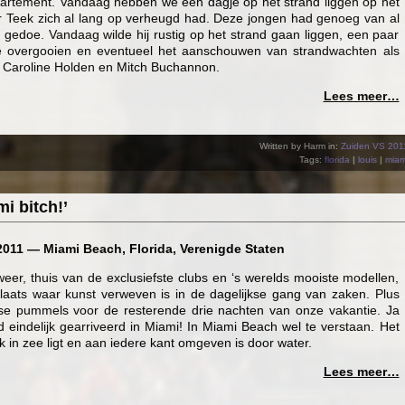
artement. Vandaag hebben we een dagje op het strand liggen op het
 Teek zich al lang op verheugd had. Deze jongen had genoeg van al
n gedoe. Vandaag wilde hij rustig op het strand gaan liggen, een paar
e overgooien en eventueel het aanschouwen van strandwachten als
, Caroline Holden en Mitch Buchannon.
Lees meer…
Written by Harm in:
Zuiden VS 201
Tags:
florida
|
louis
|
miam
i bitch!’
11 — Miami Beach, Florida, Verenigde Staten
eer, thuis van de exclusiefste clubs en ‘s werelds mooiste modellen,
laats waar kunst verweven is in de dagelijkse gang van zaken. Plus
tse pummels voor de resterende drie nachten van onze vakantie. Ja
 eindelijk gearriveerd in Miami! In Miami Beach wel te verstaan. Het
jk in zee ligt en aan iedere kant omgeven is door water.
Lees meer…