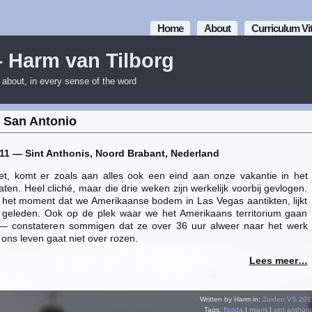
Home
About
Curriculum Vi
– Harm van Tilborg
m about, in every sense of the word
 San Antonio
11 — Sint Anthonis, Noord Brabant, Nederland
et, komt er zoals aan alles ook een eind aan onze vakantie in het
ten. Heel cliché, maar die drie weken zijn werkelijk voorbij gevlogen.
het moment dat we Amerikaanse bodem in Las Vegas aantikten, lijkt
 geleden. Ook op de plek waar we het Amerikaans territorium gaan
 — constateren sommigen dat ze over 36 uur alweer naar het werk
ns leven gaat niet over rozen.
Lees meer…
Written by Harm in:
Zuiden VS 201
Tags:
florida
|
miami
|
sint anthoni