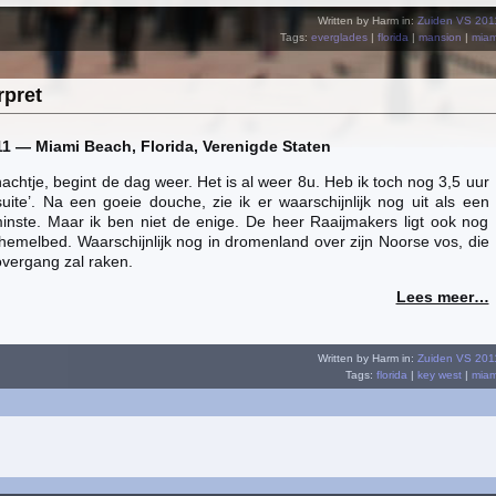
Written by Harm in:
Zuiden VS 201
Tags:
everglades
|
florida
|
mansion
|
miam
rpret
1 — Miami Beach, Florida, Verenigde Staten
achtje, begint de dag weer. Het is al weer 8u. Heb ik toch nog 3,5 uur
suite’. Na een goeie douche, zie ik er waarschijnlijk nog uit als een
inste. Maar ik ben niet de enige. De heer Raaijmakers ligt ook nog
t hemelbed. Waarschijnlijk nog in dromenland over zijn Noorse vos, die
overgang zal raken.
Lees meer…
Written by Harm in:
Zuiden VS 201
Tags:
florida
|
key west
|
miam