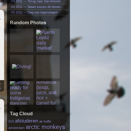
VS 2011 — Terug naar San Antonio
VS 2011 — Staart tussen de benen…
VS 2011 — Dag van tegenslagen
Random Photos
1
i
Tag Cloud
afstuderen
013
air traffic
arctic monkeys
amsterdam