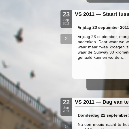
23
VS 2011 — Staart tu
Sep
2011
Vrijdag 23 september 2011
Vrijdag 23 september, mor
2
nadenken. Daar waar we we
waar maar twee kroegen zi
waar de Subway 30 kilometer
gehaald kunnen worden…
22
VS 2011 — Dag van t
Sep
2011
Donderdag 22 september 2
Na een mooie nacht te heb
0