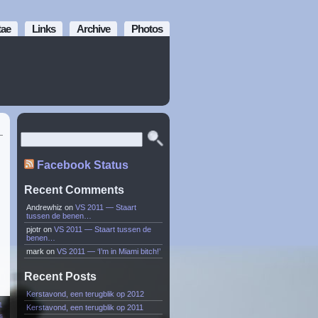
tae
Links
Archive
Photos
Facebook Status
Recent Comments
Andrewhiz
on
VS 2011 — Staart
tussen de benen…
pjotr
on
VS 2011 — Staart tussen de
benen…
mark
on
VS 2011 — ‘I’m in Miami bitch!’
Recent Posts
Kerstavond, een terugblik op 2012
1
Kerstavond, een terugblik op 2011
s