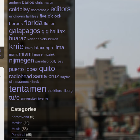
baños
arnhem
chris martin
editors
coldplay
doornroosje
five o'clock
eindhoven
faithless
florida
heroes
fluiten
galapagos
gig
halifax
huaraz
kaiser chiefs
keulen
knie
lima
latacunga
knvb
1
miami
mgmt
muse
muziek
i
nijmegen
paradiso
polly
psv
quito
puerto lopez
santa cruz
radiohead
saybia
sint maartenskliniek
tentamen
the killers
tilburg
tu/e
universiteit twente
Categories
Kerstavond
(6)
Movies
(10)
Music
(53)
Personal
(65)