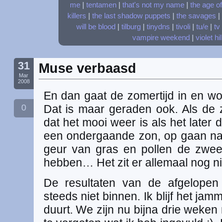
me
|
tentamen
|
that's not my name
|
the age o
killers
|
the last shadow puppets
|
the savages
|
will be blood
|
tilburg
|
tinydns
|
tivoli
|
tu/e
|
tv
vampire weekend
|
violet hil
31
Muse verbaasd
Mar
2008
En dan gaat de zomertijd in en wor
0
Dat is maar geraden ook. Als de zo
dat het mooi weer is als het later
een ondergaande zon, op gaan na e
geur van gras en pollen de zweetg
hebben… Het zit er allemaal nog nie
De resultaten van de afgelopen
steeds niet binnen. Ik blijf het jam
duurt. We zijn nu bijna drie weken