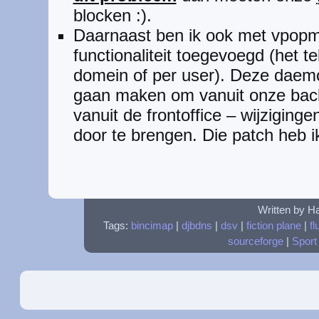
blocken :).
Daarnaast ben ik ook met vpopm
functionaliteit toegevoegd (het t
domein of per user). Deze daem
gaan maken om vanuit onze backo
vanuit de frontoffice – wijziging
door te brengen. Die patch heb i
Written by H
Tags:
bincimap
|
djbdns
|
dsv
|
fiction plane
|
fl
sourceforge
|
Sport