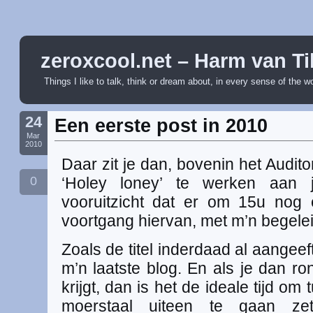
zeroxcool.net – Harm van Ti
Things I like to talk, think or dream about, in every sense of the w
24
Een eerste post in 2010
Mar
2010
Daar zit je dan, bovenin het Audi
0
‘Holey loney’ te werken aan j
vooruitzicht dat er om 15u nog
voortgang hiervan, met m’n begeleid
Zoals de titel inderdaad al aangeeft:
m’n laatste blog. En als je dan ro
krijgt, dan is het de ideale tijd om
moerstaal uiteen te gaan zet