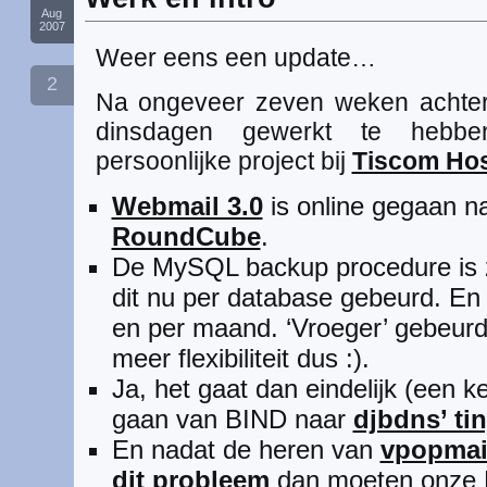
Aug
2007
Weer eens een update…
2
Na ongeveer zeven weken achter
dinsdagen gewerkt te hebben
persoonlijke project bij
Tiscom Hos
Webmail 3.0
is online gegaan na
RoundCube
.
De MySQL backup procedure is 
dit nu per database gebeurd. En
en per maand. ‘Vroeger’ gebeurd
meer flexibiliteit dus :).
Ja, het gaat dan eindelijk (een 
gaan van BIND naar
djbdns’ ti
En nadat de heren van
vpopmai
dit probleem
dan moeten onze