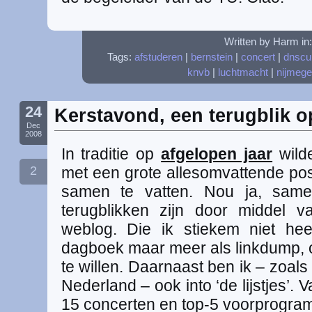
Written by Harm in
Tags:
afstuderen
|
bernstein
|
concert
|
dnscu
knvb
|
luchtmacht
|
nijmeg
24
Kerstavond, een terugblik o
Dec
2008
In traditie op
afgelopen jaar
wilde
2
met een grote allesomvattende pos
samen te vatten. Nou ja, samen
terugblikken zijn door middel
weblog. Die ik stiekem niet hee
dagboek maar meer als linkdump, of
te willen. Daarnaast ben ik – zoal
Nederland – ook into ‘de lijstjes’. 
15 concerten en top-5 voorprogram