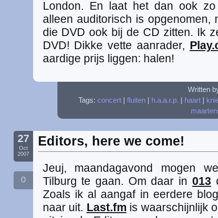
London. En laat het dan ook zo z
alleen auditorisch is opgenomen, 
die DVD ook bij de CD zitten. Ik
DVD! Dikke vette aanrader,
Play
aardige prijs liggen: halen!
Written b
Tags:
concert
|
fluiten
|
h.a.a.r.p.
|
haart
|
kni
maartens
27
Editors, here we come!
Oct
2007
Jeuj, maandagavond mogen we
0
Tilburg te gaan. Om daar in
013
Zoals ik al aangaf in eerdere blog
naar uit.
Last.fm
is waarschijnlijk 