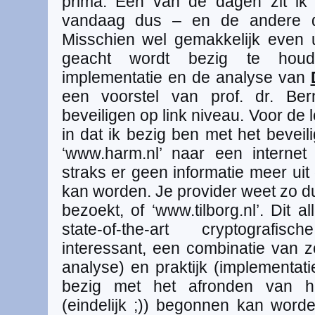
prima. Een van de dagen zit i
vandaag dus – en de andere da
Misschien wel gemakkelijk even 
geacht wordt bezig te houd
implementatie en de analyse van
een voorstel van prof. dr. Be
beveiligen op link niveau. Voor de 
in dat ik bezig ben met het beveil
‘www.harm.nl’ naar een internet
straks er geen informatie meer ui
kan worden. Je provider weet zo du
bezoekt, of ‘www.tilborg.nl’. Dit
state-of-the-art cryptograf
interessant, een combinatie van z
analyse) en praktijk (implementat
bezig met het afronden van h
(eindelijk ;)) begonnen kan word