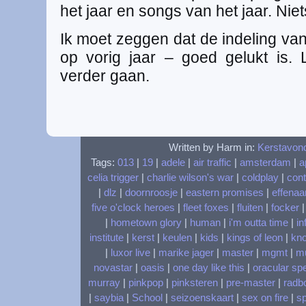
het jaar en songs van het jaar. Niets
Ik moet zeggen dat de indeling va
op vorig jaar – goed gelukt is.
verder gaan.
Written by Harm in:
Kerstavon
Tags:
013
|
19
|
adele
|
air traffic
|
amsterdam
|
a
celia trigger
|
charlie wilson's war
|
coldplay
|
cont
|
dlz
|
doornroosje
|
eastern promises
|
effenaa
five o'clock heroes
|
fleet foxes
|
fluiten
|
focker
|
hometown glory
|
human
|
i'm outta time
|
in
institute
|
kerst
|
keulen
|
kids
|
kings of leon
|
kn
|
luxor live
|
marike jager
|
master
|
mgmt
|
m
novastar
|
oasis
|
one day like this
|
oracular sp
murray
|
pinkpop
|
pinksteren
|
pre-master
|
radbo
|
saybia
|
School
|
seizoenskaart
|
sex on fire
|
s