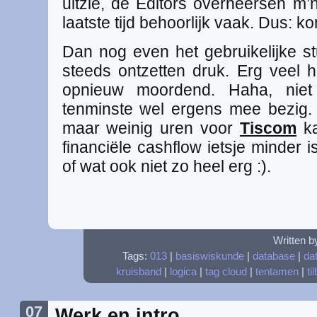
uitzie, de Editors overheersen m’n ‘
laatste tijd behoorlijk vaak. Dus: 
Dan nog even het gebruikelijke s
steeds ontzetten druk. Erg veel 
opnieuw moordend. Haha, niet
tenminste wel ergens mee bezig. 
maar weinig uren voor
Tiscom
ka
financiële cashflow ietsje minder is
of wat ook niet zo heel erg :).
Written b
Tags:
013
|
basiswiskunde
|
database
|
da
kruisband
|
logica
|
tag cloud
|
tentamen
|
ti
07
Werk en intro