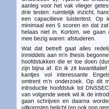
aanleg voor het vak vlieger getest
drie testen: ruimtelijk inzicht, ha
een capacitieve luistertest. Op
minimaal een 5 scoren en dat za
helaas niet in. Kortom, we gaa
mee bezig waren: afstuderen.
Wat dat betreft gaat alles redel
inmiddels aan m’n thesis begonn
hoofdstukken die er toe doen (dus
zijn bijna af. En ik zit kwantitati
kantjes vol interessante Enge
omtrent m’n onderzoek. Op dit 
introductie hoofdstuk tot DNSSEC 
van volgende week wil ik de introd
gaan schrijven en daarna worden
uitkomsten belicht (en ook nog gem