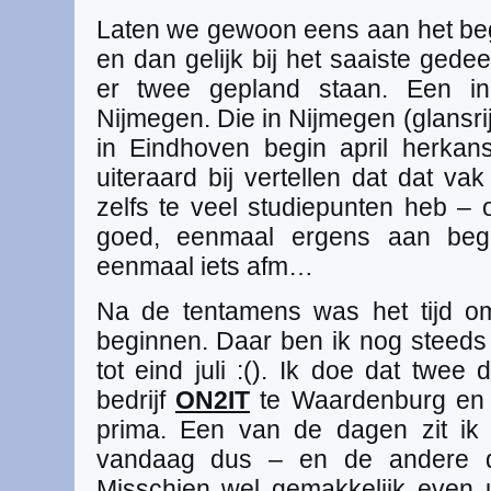
Laten we gewoon eens aan het beg
en dan gelijk bij het saaiste gede
er twee gepland staan. Een i
Nijmegen. Die in Nijmegen (glansrij
in Eindhoven begin april herka
uiteraard bij vertellen dat dat vak
zelfs te veel studiepunten heb – 
goed, eenmaal ergens aan beg
eenmaal iets afm…
Na de tentamens was het tijd o
beginnen. Daar ben ik nog steed
tot eind juli :(). Ik doe dat twee
bedrijf
ON2IT
te Waardenburg en 
prima. Een van de dagen zit i
vandaag dus – en de andere da
Misschien wel gemakkelijk even 