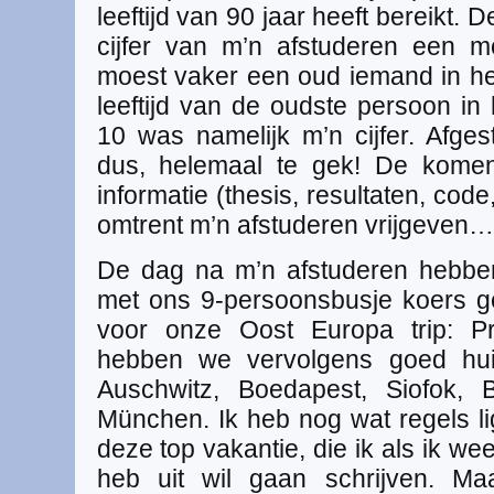
leeftijd van 90 jaar heeft bereikt.
cijfer van m’n afstuderen een mo
moest vaker een oud iemand in h
leeftijd van de oudste persoon in
10 was namelijk m’n cijfer. Afge
dus, helemaal te gek! De komen
informatie (thesis, resultaten, code
omtrent m’n afstuderen vrijgeven…
De dag na m’n afstuderen hebbe
met ons 9-persoonsbusje koers g
voor onze Oost Europa trip: P
hebben we vervolgens goed hui
Auschwitz, Boedapest, Siofok, Br
München. Ik heb nog wat regels 
deze top vakantie, die ik als ik we
heb uit wil gaan schrijven. Ma