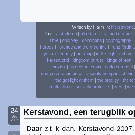
Written by Harm in:
Kerstavond
Tags:
afstuderen
|
alberta cross
|
arctic monk
time
|
coldplay
|
conditions
|
cryptography ii
heroes
|
florence and the machine
|
franz ferdin
system security
|
humbug
|
in this light and on 
kerstavond
|
kingdom of rust
|
kings of leon
|
muziek
|
nijmegen
|
oasis
|
podotherapeut
computer assistance
|
security in organizations
the gaslight anthem
|
the prodigy
|
the te
verification of security protocols
|
west
|
wes
24
Kerstavond, een terugblik o
Dec
2007
Daar zit ik dan. Kerstavond 2007