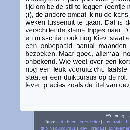
tijd om beide stil te leggen (eentje
;)), de andere omdat ik nu de kans
weken tussenuit te gaan. Dat is 
verschillende kleine tripjes naar Du
en misschien ook nog Kiev, staat 
een onbepaald aantal maanden L
bezoeken. Maar goed, allemaal no
onbekend. Wie weet over een korte
nog een leuk vooruitzicht: laats
staat er een duikcursus op de rol. 
leven precies zoals de titel van d
Written by H
Tags:
afstuderen
|
arcade fire
|
auschwitz
|
b
dublin
|
duikcursus
|
kiev
|
krakau
|
latijns-amer