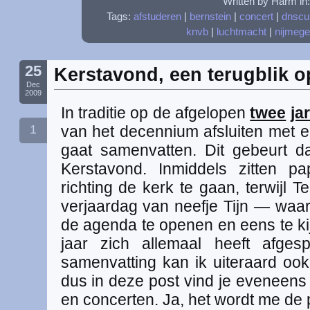
Written by Harm in
Tags:
afstuderen
|
bernstein
|
concert
|
dnscu
knvb
|
luchtmacht
|
nijmeg
25
Kerstavond, een terugblik o
Dec
2009
In traditie op de afgelopen
twee
ja
1
van het decennium afsluiten met ee
gaat samenvatten. Dit gebeurt d
Kerstavond. Inmiddels zitten 
richting de kerk te gaan, terwijl 
verjaardag van neefje Tijn — waaro
de agenda te openen en eens te ki
jaar zich allemaal heeft afges
samenvatting kan ik uiteraard ook 
dus in deze post vind je eveneens
en concerten. Ja, het wordt me de p