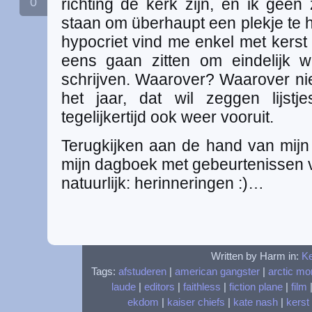
0
richting de kerk zijn, en ik geen
staan om überhaupt een plekje te 
hypocriet vind me enkel met kerst 
eens gaan zitten om eindelijk 
schrijven. Waarover? Waarover nie
het jaar, dat wil zeggen lijstj
tegelijkertijd ook weer vooruit.
Terugkijken aan de hand van mijn 
mijn dagboek met gebeurtenissen v
natuurlijk: herinneringen :)…
Written by Harm in:
Ke
Tags:
afstuderen
|
american gangster
|
arctic m
laude
|
editors
|
faithless
|
fiction plane
|
film
ekdom
|
kaiser chiefs
|
kate nash
|
kerst