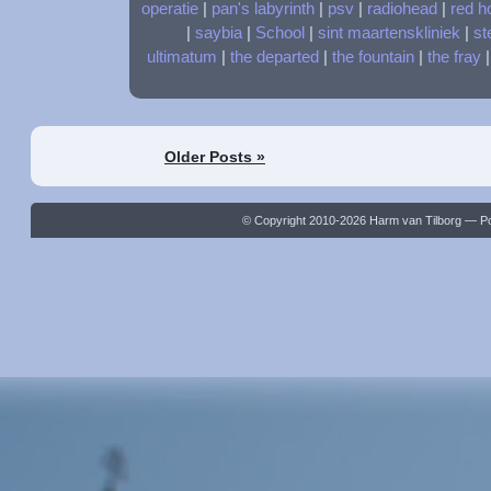
operatie
|
pan's labyrinth
|
psv
|
radiohead
|
red ho
|
saybia
|
School
|
sint maartenskliniek
|
st
ultimatum
|
the departed
|
the fountain
|
the fray
Older Posts »
© Copyright 2010-2026 Harm van Tilborg — 