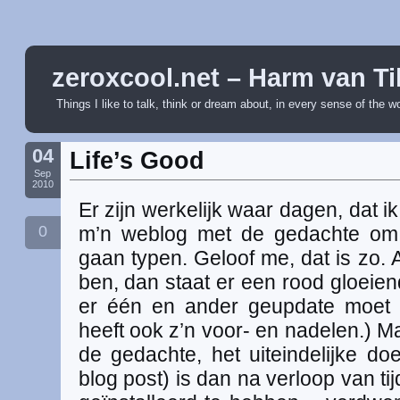
zeroxcool.net – Harm van Ti
Things I like to talk, think or dream about, in every sense of the w
04
Life’s Good
Sep
2010
Er zijn werkelijk waar dagen, dat 
0
m’n weblog met de gedachte om 
gaan typen. Geloof me, dat is zo. 
ben, dan staat er een rood gloeien
er één en ander geupdate moet 
heeft ook z’n voor- en nadelen.) 
de gedachte, het uiteindelijke do
blog post) is dan na verloop van tij