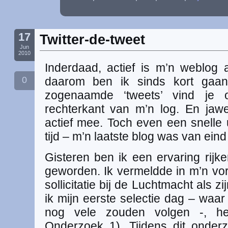
17
Twitter-de-tweet
Jun
2010
Inderdaad, actief is m’n weblog a
0
daarom ben ik sinds kort ga
zogenaamde ‘tweets’ vind je
rechterkant van m’n log. En jaw
actief mee. Toch even een snelle
tijd – m’n laatste blog was van ein
Gisteren ben ik een ervaring rijke
geworden. Ik vermeldde in m’n vori
sollicitatie bij de Luchtmacht als z
ik mijn eerste selectie dag – waar 
nog vele zouden volgen -, het
Onderzoek 1). Tijdens dit onder