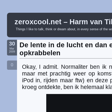
zeroxcool.net – Harm van Ti
Things I like to talk, think or dream about, in every sense of the w
30
De lente in de lucht en dan 
Mar
opkrabbelen
2009
0
Okay, I admit. Normaliter ben ik n
maar met prachtig weer op komst
iPod in, rijden maar ftw) en deze p
kroeg ontdekte, ben ik helemaal k