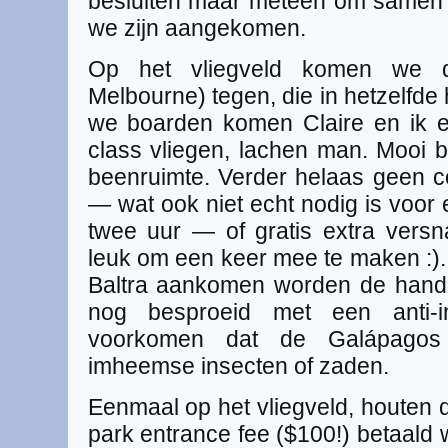
besluiten maar meteen om samen 
we zijn aangekomen.
Op het vliegveld komen we d
Melbourne) tegen, die in hetzelfde h
we boarden komen Claire en ik e
class vliegen, lachen man. Mooi b
beenruimte. Verder helaas geen c
— wat ook niet echt nodig is voor 
twee uur — of gratis extra versn
leuk om een keer mee te maken :).
Baltra aankomen worden de han
nog besproeid met een anti-
voorkomen dat de Galápagos
imheemse insecten of zaden.
Eenmaal op het vliegveld, houten da
park entrance fee ($100!) betaald