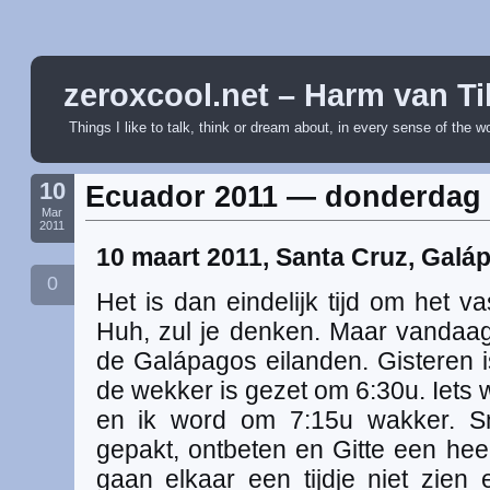
zeroxcool.net – Harm van Ti
Things I like to talk, think or dream about, in every sense of the w
10
Ecuador 2011 — donderdag 
Mar
2011
10 maart 2011, Santa Cruz, Galá
0
Het is dan eindelijk tijd om het v
Huh, zul je denken. Maar vandaag
de Galápagos eilanden. Gisteren 
de wekker is gezet om 6:30u. Iets 
en ik word om 7:15u wakker. Sn
gepakt, ontbeten en Gitte een he
gaan elkaar een tijdje niet zie