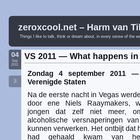
zeroxcool.net – Harm van Ti
Things I like to talk, think or dream about, in every sense of the w
04
VS 2011 — What happens i
Sep
2011
Zondag 4 september 2011 — 
3
Verenigde Staten
Na de eerste nacht in Vegas werd
door ene Niels Raaymakers, wa
jongen dat zelf niet meer, om
alcoholische versnaperingen va
kunnen verwerken. Het ontbijt dat
had gehaald kwam van het 