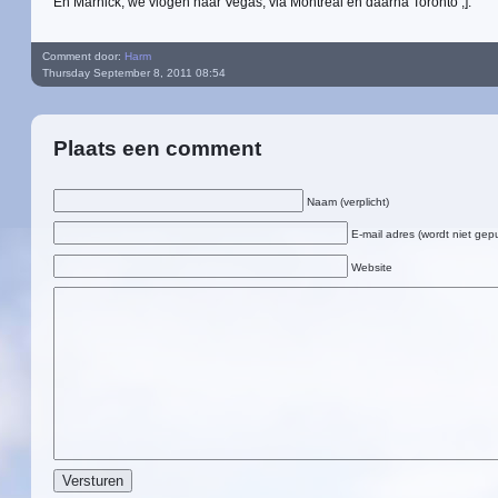
En Marnick, we vlogen naar Vegas, via Montreal en daarna Toronto ;].
Comment door:
Harm
Thursday September 8, 2011 08:54
Plaats een comment
Naam (verplicht)
E-mail adres (wordt niet gepu
Website