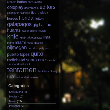
baños
arnhem
chris martin
editors
coldplay
doornroosje
five o'clock
eindhoven
faithless
florida
heroes
fluiten
galapagos
gig
halifax
huaraz
kaiser chiefs
keulen
knie
lima
latacunga
knvb
miami
mgmt
muse
muziek
nijmegen
paradiso
polly
psv
quito
puerto lopez
santa cruz
radiohead
saybia
sint maartenskliniek
tentamen
the killers
tilburg
tu/e
universiteit twente
Categories
Kerstavond
(6)
Movies
(10)
Music
(53)
Personal
(65)