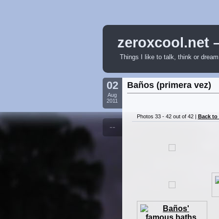
zeroxcool.net 
Things I like to talk, think or drea
02
Baños (primera vez)
Aug
2011
Photos 33 - 42 out of 42 |
Back to
--