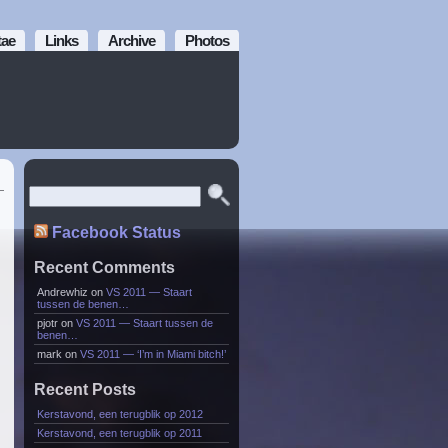
tae
Links
Archive
Photos
Facebook Status
Recent Comments
Andrewhiz
on
VS 2011 — Staart
tussen de benen…
pjotr
on
VS 2011 — Staart tussen de
benen…
mark
on
VS 2011 — ‘I’m in Miami bitch!’
Recent Posts
Kerstavond, een terugblik op 2012
Kerstavond, een terugblik op 2011