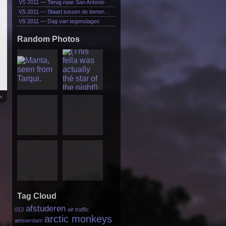
VS 2011 — Terug naar San Antonio
VS 2011 — Staart tussen de benen…
VS 2011 — Dag van tegenslagen
Random Photos
m
Tag Cloud
afstuderen
013
air traffic
arctic monkeys
amsterdam