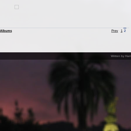
 Albums
Prev
1
2
Written by Har