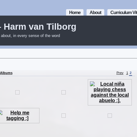
Home
About
Curriculum Vi
– Harm van Tilborg
m about, in every sense of the word
 Albums
Prev
1
2