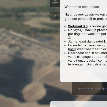
Aug
2007
Weer eens een update…
Na ongeveer zeven weken ac
2
grootste persoonlijke project
Webmail 3.0
is online ge
De MySQL backup procedu
per dag, per week en per 
:).
Ja, het gaat dan eindeli
En nadat de heren van
v
hosts
weer wat meer block
Daarnaast ben ik ook met 
van disk usage per dome
vanuit onze backoffice – e
te brengen. Die patch heb
Tags:
bincimap
|
djbdns
|
d