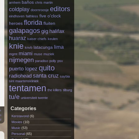
baños
arnhem
chris martin
editors
coldplay
doornroosje
five o'clock
eindhoven
faithless
florida
heroes
fluiten
galapagos
gig
halifax
huaraz
kaiser chiefs
keulen
knie
lima
latacunga
knvb
miami
mgmt
muse
muziek
nijmegen
paradiso
polly
psv
quito
puerto lopez
santa cruz
radiohead
saybia
sint maartenskliniek
tentamen
the killers
tilburg
tu/e
universiteit twente
Categories
k
m
Kerstavond
(6)
l
Movies
(10)
Music
(53)
Personal
(65)