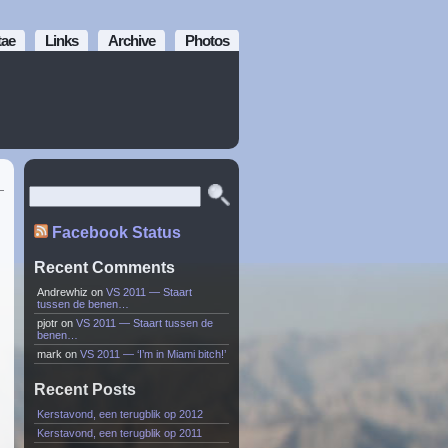
tae
Links
Archive
Photos
Facebook Status
Recent Comments
Andrewhiz
on
VS 2011 — Staart
tussen de benen…
pjotr
on
VS 2011 — Staart tussen de
benen…
mark
on
VS 2011 — ‘I’m in Miami bitch!’
Recent Posts
Kerstavond, een terugblik op 2012
Kerstavond, een terugblik op 2011