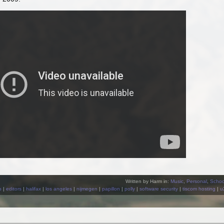
Written by Harm in:
Music
,
Personal
,
Schoo
o
|
editors
|
halifax
|
los angeles
|
nijmegen
|
papillon
|
polly
|
software security
|
tiscom hosting
|
u