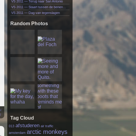
VS 2011 — Terug naar San Antonio
VS 2011 — Staart tussen de benen…
VS 2011 — Dag van tegenslagen
Random Photos
l
2
Tag Cloud
afstuderen
013
air traffic
arctic monkeys
amsterdam