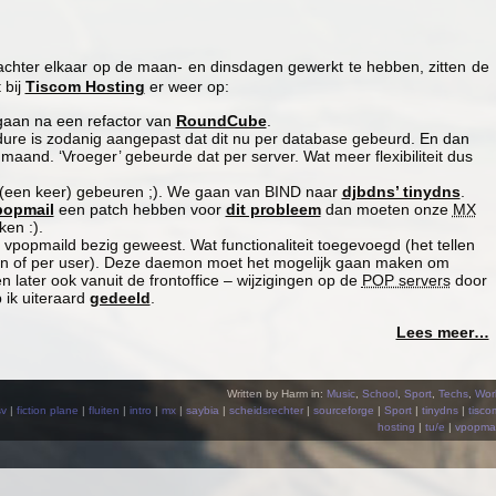
hter elkaar op de maan- en dinsdagen gewerkt te hebben, zitten de
 bij
Tiscom Hosting
er weer op:
gaan na een refactor van
RoundCube
.
re is zodanig aangepast dat dit nu per database gebeurd. En dan
maand. ‘Vroeger’ gebeurde dat per server. Wat meer flexibiliteit dus
jk (een keer) gebeuren ;). We gaan van BIND naar
djbdns’ tinydns
.
popmail
een patch hebben voor
dit probleem
dan moeten onze
MX
en :).
vpopmaild bezig geweest. Wat functionaliteit toegevoegd (het tellen
in of per user). Deze daemon moet het mogelijk gaan maken om
n later ook vanuit de frontoffice – wijzigingen op de
POP servers
door
 ik uiteraard
gedeeld
.
Lees meer…
Written by Harm in:
Music
,
School
,
Sport
,
Techs
,
Wor
sv
|
fiction plane
|
fluiten
|
intro
|
mx
|
saybia
|
scheidsrechter
|
sourceforge
|
Sport
|
tinydns
|
tisco
hosting
|
tu/e
|
vpopmai