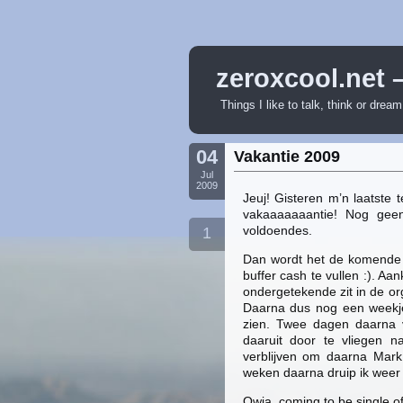
zeroxcool.net 
Things I like to talk, think or drea
04
Vakantie 2009
Jul
2009
Jeuj! Gisteren m’n laatste 
vakaaaaaaantie! Nog geen
voldoendes.
1
Dan wordt het de komende 
buffer cash te vullen :). 
ondergetekende zit in de or
Daarna dus nog een weekj
zien. Twee dagen daarna v
daaruit door te vliegen n
verblijven om daarna Mark
weken daarna druip ik weer 
Owja, coming to be single o