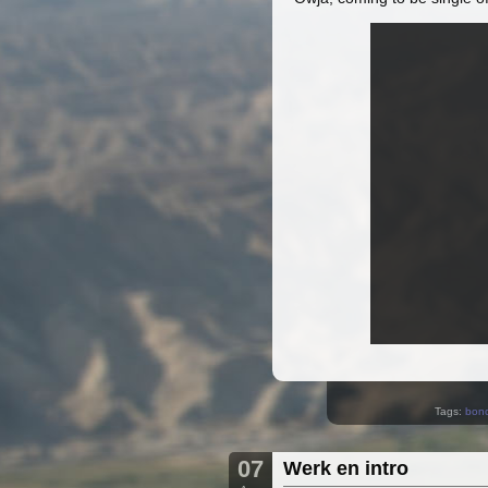
Tags:
bon
07
Werk en intro