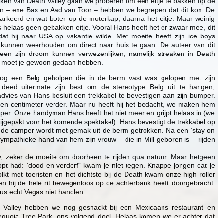
aken van Death Valley gaan we proberen om een eitje te bakken op de
n – ene Bas en Aad van Toor – hebben we begrepen dat dit kon. De
parkeerd en wat boter op de moterkap, daarna het eitje. Maar weinig
us helaas geen gebakken eitje. Vooral Hans heeft het er zwaar mee, dit
t hij naar USA op vakantie wilde. Met moeite heeft zijn ice boys
unnen weerhouden om direct naar huis te gaan. De auteer van dit
teen zijn droom kunnen verwezenlijken, namelijk streaken in Death
n moet je gewoon gedaan hebben.
g een Belg geholpen die in de berm vast was gelopen met zijn
eed uitermate zijn best om de stereotype Belg uit te hangen,
dvies van Hans besluit een trekkabel te bevestigen aan zijn bumper.
en centimeter verder. Maar nu heeft hij het bedacht, we maken hem
mper. Onze handyman Hans heeft het niet meer en grijpt helaas in (we
jgepakt voor het komende spektakel). Hans bevestigt de trekkabel op
n de camper wordt met gemak uit de berm getrokken. Na een ‘stay on
sympathieke hand van hem zijn vrouw – die in Mill geboren is – rijden
y, zeker de moeite om doorheen te rijden qua natuur. Maar hetgeen
pt had: ‘dood en verderf” kwam je niet tegen. Knappe jongen dat je
volkt met toeristen en het dichtste bij de Death kwam onze high roller
en hij de hele rit bewegenloos op de achterbank heeft doorgebracht.
 echt Vegas niet handlen.
 Valley hebben we nog gesnackt bij een Mexicaans restaurant en
quoia Tree Park, ons volgend doel. Helaas komen we er achter dat