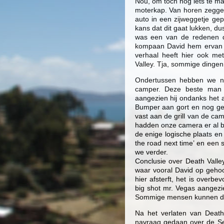
Nou, om toch nog iets te m
moterkap. Van horen zegge
auto in een zijweggetje ge
kans dat dit gaat lukken, d
was een van de redenen da
kompaan David hem ervan k
verhaal heeft hier ook me
Valley. Tja, sommige dinge
Ondertussen hebben we no
camper. Deze beste man d
aangezien hij ondanks het a
Bumper aan gort en nog ge
vast aan de grill van de ca
hadden onze camera er al bi
de enige logische plaats e
the road next time’ en een 
we verder.
Conclusie over Death Valle
waar vooral David op gehoo
hier afsterft, het is overbe
big shot mr. Vegas aangezi
Sommige mensen kunnen dus
Na het verlaten van Death
navraag gedaan over de Se