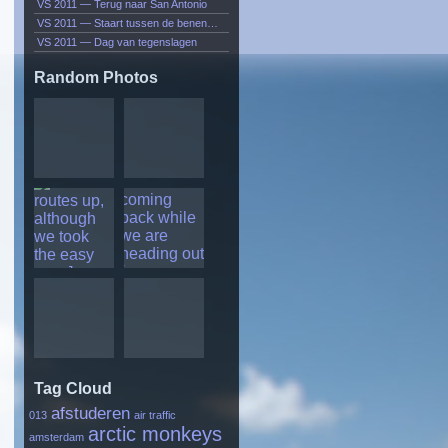
VS 2011 — Terug naar San Antonio
VS 2011 — Staart tussen de benen…
VS 2011 — Dag van tegenslagen
Random Photos
Tag Cloud
afstuderen
013
air traffic
arctic monkeys
amsterdam