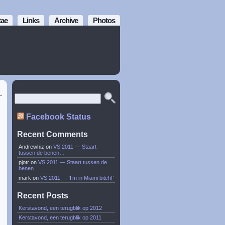
tae
Links
Archive
Photos
Facebook Status
Recent Comments
Andrewhiz
on
VS 2011 — Staart
tussen de benen…
pjotr
on
VS 2011 — Staart tussen de
benen…
mark
on
VS 2011 — ‘I’m in Miami bitch!’
Recent Posts
Kerstavond, een terugblik op 2012
Kerstavond, een terugblik op 2011