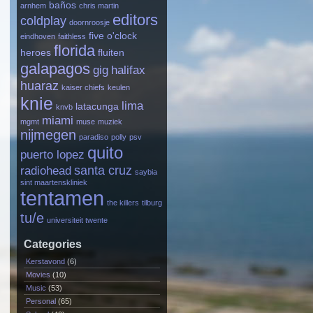
baños
arnhem
chris martin
editors
coldplay
doornroosje
five o'clock
eindhoven
faithless
florida
heroes
fluiten
galapagos
gig
halifax
huaraz
kaiser chiefs
keulen
knie
lima
latacunga
knvb
miami
mgmt
muse
muziek
nijmegen
paradiso
polly
psv
quito
puerto lopez
santa cruz
radiohead
saybia
sint maartenskliniek
tentamen
the killers
tilburg
tu/e
universiteit twente
Categories
Kerstavond
(6)
Movies
(10)
Music
(53)
Personal
(65)