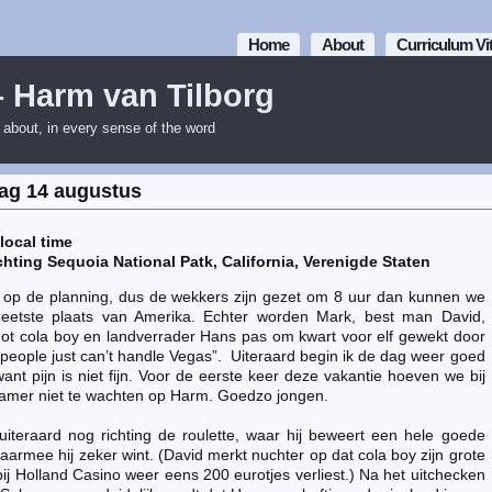
Home
About
Curriculum Vi
– Harm van Tilborg
m about, in every sense of the word
dag 14 augustus
local time
chting Sequoia National Patk, California, Verenigde Staten
 op de planning, dus de wekkers zijn gezet om 8 uur dan kunnen we
e heetste plaats van Amerika. Echter worden Mark, best man David,
t cola boy en landverrader Hans pas om kwart voor elf gewekt door
eople just can’t handle Vegas”. Uiteraard begin ik de dag weer goed
ant pijn is niet fijn. Voor de eerste keer deze vakantie hoeven we bij
 kamer niet te wachten op Harm. Goedzo jongen.
teraard nog richting de roulette, waar hij beweert een hele goede
aarmee hij zeker wint. (David merkt nuchter op dat cola boy zijn grote
 bij Holland Casino weer eens 200 eurotjes verliest.) Na het uitchecken