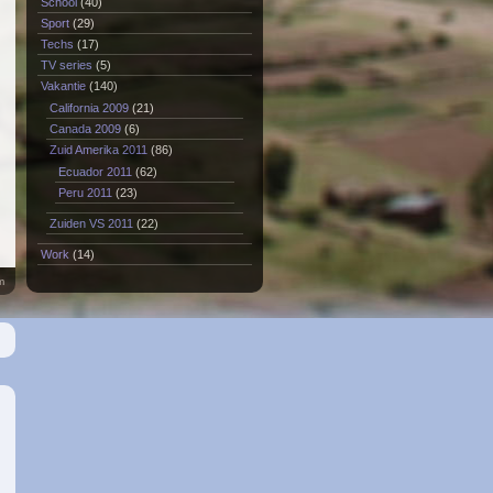
School
(40)
Sport
(29)
Techs
(17)
TV series
(5)
Vakantie
(140)
California 2009
(21)
Canada 2009
(6)
Zuid Amerika 2011
(86)
Ecuador 2011
(62)
Peru 2011
(23)
Zuiden VS 2011
(22)
Work
(14)
m