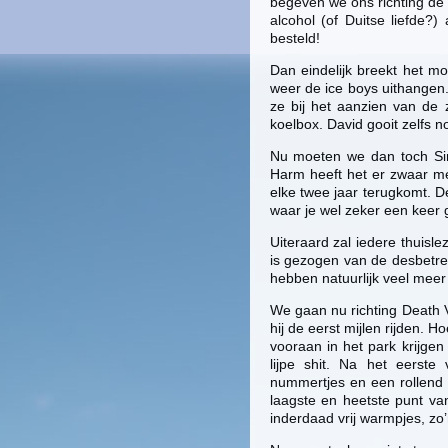
begeven we ons richting de 
alcohol (of Duitse liefde?)
besteld!
Dan eindelijk breekt het 
weer de ice boys uithangen.
ze bij het aanzien van de 
koelbox. David gooit zelfs n
Nu moeten we dan toch Sin
Harm heeft het er zwaar mee
elke twee jaar terugkomt. 
waar je wel zeker een keer 
Uiteraard zal iedere thuisl
is gezogen van de desbetre
hebben natuurlijk veel me
We gaan nu richting Death 
hij de eerst mijlen rijden.
vooraan in het park krijge
lijpe shit. Na het eerst
nummertjes en een rollend b
laagste en heetste punt va
inderdaad vrij warmpjes, zo