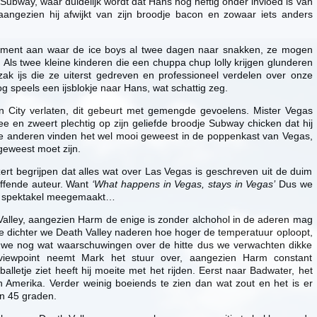
Subway, waar duidelijk wordt dat Hans nog heftig onder invloed is van
 aangezien hij afwijkt van zijn broodje bacon en zowaar iets anders
moment aan waar de ice boys al twee dagen naar snakken, ze mogen
 Als twee kleine kinderen die een chuppa chup lolly krijgen glunderen
zak ijs die ze uiterst gedreven en professioneel verdelen over onze
og speels een ijsblokje naar Hans, wat schattig zeg.
 City verlaten, dit gebeurt met gemengde gevoelens. Mister Vegas
 en zweert plechtig op zijn geliefde broodje Subway chicken dat hij
De anderen vinden het wel mooi geweest in de poppenkast van Vegas,
geweest moet zijn.
ezert begrijpen dat alles wat over Las Vegas is geschreven uit de duim
ffende auteur. Want
‘What happens in Vegas, stays in Vegas’
Dus we
er spektakel meegemaakt…
Valley, aangezien Harm de enige is zonder alchohol in de aderen mag
 Hoe dichter we Death Valley naderen hoe hoger de temperatuur oploopt,
n we nog wat waarschuwingen over de hitte dus we verwachten dikke
e viewpoint neemt Mark het stuur over, aangezien Harm constant
alletje ziet heeft hij moeite met het rijden. Eerst naar Badwater, het
n Amerika. Verder weinig boeiends te zien dan wat zout en het is er
’n 45 graden.