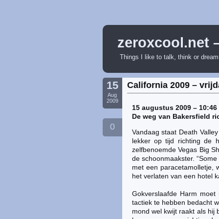
zeroxcool.net 
Things I like to talk, think or drea
15
California 2009 – vrij
Aug
2009
15 augustus 2009 – 10:46 
De weg van Bakersfield ri
0
Vandaag staat Death Valley
lekker op tijd richting d
zelfbenoemde Vegas Big Sho
de schoonmaakster. “Some p
met een paracetamolletje, w
het verlaten van een hotel
Gokverslaafde Harm moet ui
tactiek te hebben bedacht w
mond wel kwijt raakt als hij