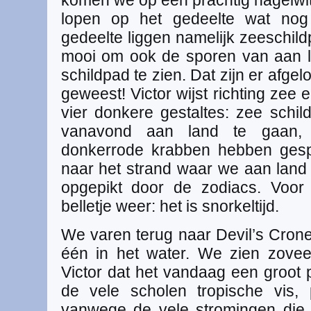
komen we op een prachtig hagelwi
lopen op het gedeelte wat nog
gedeelte liggen namelijk zeeschil
mooi om ook de sporen van aan 
schildpad te zien. Dat zijn er afgel
geweest! Victor wijst richting zee
vier donkere gestaltes: zee sch
vanavond aan land te gaan,
donkerrode krabben hebben gesp
naar het strand waar we aan lan
opgepikt door de zodiacs. Voor
belletje weer: het is snorkeltijd.
We varen terug naar Devil’s Crone
één in het water. We zien zovee
Victor dat het vandaag een groot p
de vele scholen tropische vis,
vanwege de vele stromingen die