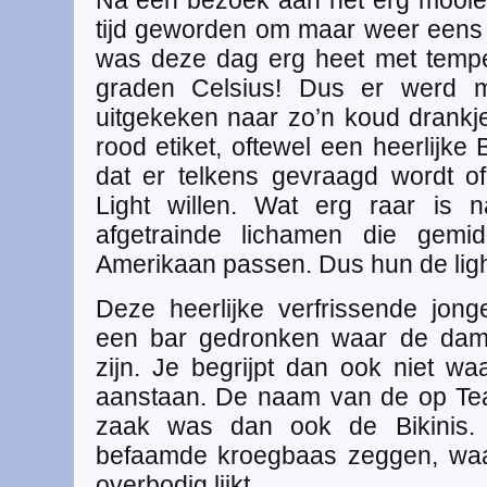
Na een bezoek aan het erg mooie 
tijd geworden om maar weer eens 
was deze dag erg heet met tempe
graden Celsius! Dus er werd ma
uitgekeken naar zo’n koud drankje 
rood etiket, oftewel een heerlijke 
dat er telkens gevraagd wordt 
Light willen. Wat erg raar is 
afgetrainde lichamen die gemi
Amerikaan passen. Dus hun de light
Deze heerlijke verfrissende jon
een bar gedronken waar de dam
zijn. Je begrijpt dan ook niet wa
aanstaan. De naam van de op Tea
zaak was dan ook de Bikinis. 
befaamde kroegbaas zeggen, waarb
overbodig lijkt.