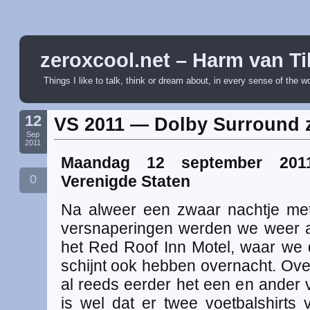
zeroxcool.net – Harm van Ti
Things I like to talk, think or dream about, in every sense of the w
12
VS 2011 — Dolby Surround 
Sep
2011
Maandag 12 september 201
0
Verenigde Staten
Na alweer een zwaar nachtje met
versnaperingen werden we weer a
het Red Roof Inn Motel, waar we 
schijnt ook hebben overnacht. Over
al reeds eerder het een en ander ver
is wel dat er twee voetbalshirts