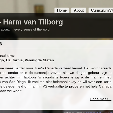
Home
About
Curriculum Vi
– Harm van Tilborg
m about, in every sense of the word
6
ocal time
go, California, Verenigde Staten
eine week verder voor ik m’n Canada verhaal hervat. Het wordt steeds
neren, omdat er in de tussentijd zoveel nieuwe dingen gebeurt zijn in
t hier achter m’n laptopje ‘s avonds te typen terwijl ik de mannen heb
n van San Diego. Ik voel me niet helemaal okay en wil over een korte
eale gelegenheid om na m’n VS verhaaltje te proberen het hele Canada
gaan we weer:
Lees meer…
Written by Harm in:
Canada 2009
,
Vakanti