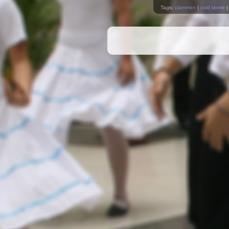
Tags:
clammen
|
cold stone