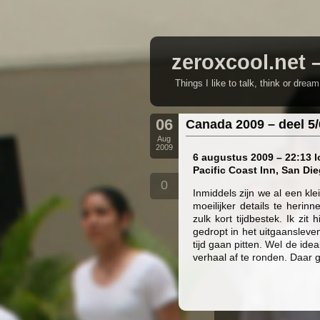
zeroxcool.net 
Things I like to talk, think or drea
06
Canada 2009 – deel 5/
Aug
2009
6 augustus 2009 – 22:13 l
Pacific Coast Inn, San Die
0
Inmiddels zijn we al een kl
moeilijker details te herin
zulk kort tijdbestek. Ik zi
gedropt in het uitgaansleve
tijd gaan pitten. Wel de id
verhaal af te ronden. Daar 