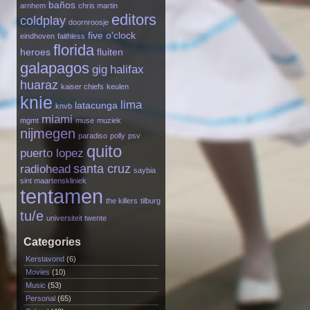
baños
arnhem
chris martin
editors
coldplay
doornroosje
five o'clock
eindhoven
faithless
florida
heroes
fluiten
galapagos
gig
halifax
huaraz
kaiser chiefs
keulen
knie
lima
latacunga
knvb
miami
mgmt
muse
muziek
nijmegen
paradiso
polly
psv
quito
puerto lopez
santa cruz
radiohead
saybia
sint maartenskliniek
tentamen
the killers
tilburg
tu/e
universiteit twente
Categories
Kerstavond
(6)
Movies
(10)
Music
(53)
Personal
(65)