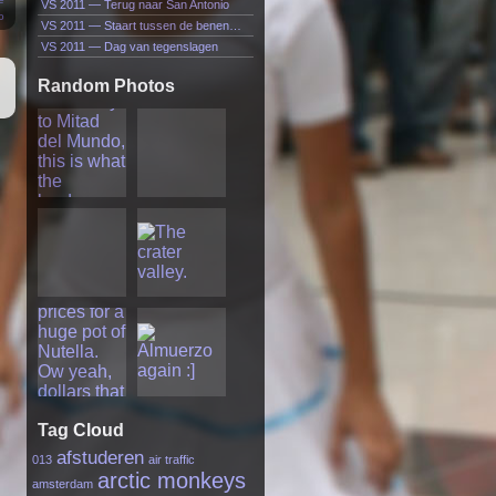
VS 2011 — Terug naar San Antonio
o
VS 2011 — Staart tussen de benen…
VS 2011 — Dag van tegenslagen
Random Photos
Tag Cloud
afstuderen
013
air traffic
arctic monkeys
amsterdam