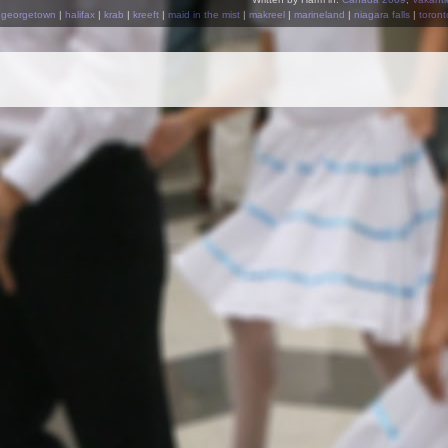
|
georgetown
|
halifax
|
krab
|
kreeft
|
maid in the mist
|
makreel
|
marineland
|
niagara falls
|
toront