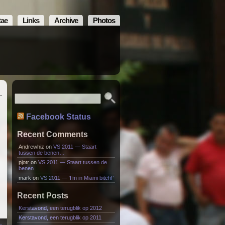
tae
Links
Archive
Photos
Facebook Status
Recent Comments
Andrewhiz
on
VS 2011 — Staart
tussen de benen…
pjotr
on
VS 2011 — Staart tussen de
benen…
mark
on
VS 2011 — ‘I’m in Miami bitch!’
Recent Posts
Kerstavond, een terugblik op 2012
Kerstavond, een terugblik op 2011
e