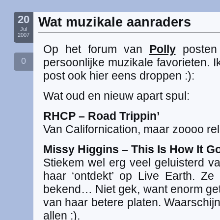
20
Wat muzikale aanraders
Jul
2007
Op het forum van
Polly
posten
0
persoonlijke muzikale favorieten. Ik 
post ook hier eens droppen :):
Wat oud en nieuw apart spul:
RHCP – Road Trippin’
Van Californication, maar zoooo re
Missy Higgins – This Is How It G
Stiekem wel erg veel geluisterd 
haar ‘ontdekt’ op Live Earth. Ze i
bekend… Niet gek, want enorm geta
van haar betere platen. Waarschijnli
allen :).