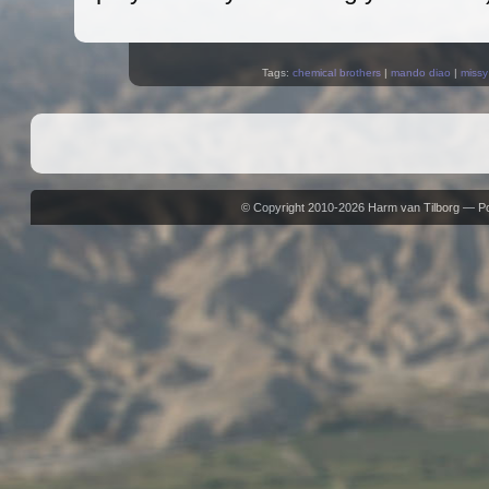
Tags:
chemical brothers
|
mando diao
|
missy
© Copyright 2010-2026 Harm van Tilborg — 