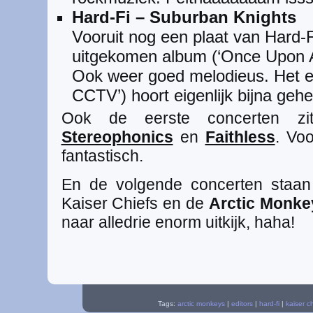
Hard-Fi – Suburban Knights
Vooruit nog een plaat van Hard-Fi
uitgekomen album (‘Once Upon A
Ook weer goed melodieus. Het ee
CCTV’) hoort eigenlijk bijna geheel 
Ook de eerste concerten zit
Stereophonics
en
Faithless
. Voo
fantastisch.
En de volgende concerten staan 
Kaiser Chiefs en de
Arctic Monke
naar alledrie enorm uitkijk, haha!
Tags:
arctic monkeys
|
editors
|
hard-fi
|
kaiser ch