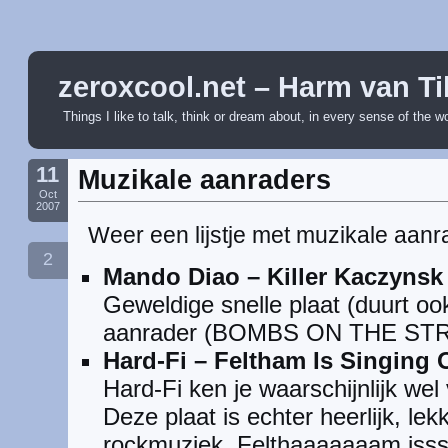
zeroxcool.net – Harm van Ti
Things I like to talk, think or dream about, in every sense of the w
11
Muzikale aanraders
Oct
2007
Weer een lijstje met muzikale aanr
2
Mando Diao – Killer Kaczynsk
Geweldige snelle plaat (duurt o
aanrader (BOMBS ON THE S
Hard-Fi – Feltham Is Singing 
Hard-Fi ken je waarschijnlijk we
Deze plaat is echter heerlijk, le
rockmuziek. Felthaaaaaaam issss