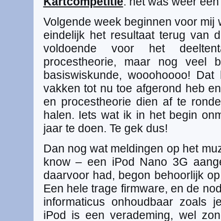
Kartcompetitie
: het was weer een
Volgende week beginnen voor mij w
eindelijk het resultaat terug van 
voldoende voor het deelten
procestheorie, maar nog veel b
basiswiskunde, wooohoooo! Dat b
vakken tot nu toe afgerond heb en
en procestheorie dien af te rond
halen. Iets wat ik in het begin on
jaar te doen. Te gek dus!
Dan nog wat meldingen op het muziek
know – een iPod Nano 3G aanges
daarvoor had, begon behoorlijk o
Een hele trage firmware, en de nod
informaticus onhoudbaar zoals je 
iPod is een verademing, wel zon