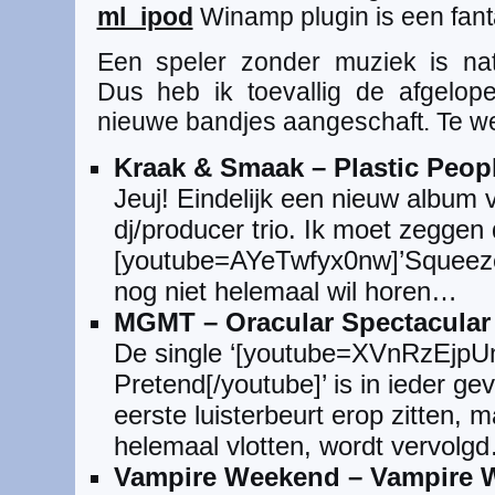
ml_ipod
Winamp plugin is een fan
Een speler zonder muziek is nat
Dus heb ik toevallig de afgelo
nieuwe bandjes aangeschaft. Te w
Kraak & Smaak – Plastic Peop
Jeuj! Eindelijk een nieuw album 
dj/producer trio. Ik moet zeggen 
[youtube=AYeTwfyx0nw]’Squeeze 
nog niet helemaal wil horen…
MGMT – Oracular Spectacular
De single ‘[youtube=XVnRzEjp
Pretend[/youtube]’ is in ieder ge
eerste luisterbeurt erop zitten, 
helemaal vlotten, wordt vervolg
Vampire Weekend – Vampire 