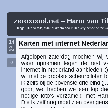
zeroxcool.net – Harm van Ti
Things I like to talk, think or dream about, in every sense of the w
14
Karten met internet Nederla
Apr
2008
Afgelopen zaterdag mochten wij
0
weer opnemen tegen de rest va
internet in Nederland aanbieden :
wij niet de grootste scheurpiloten b
ik zelfs bij de bovenste drie eindi
goor, wel hebben we een top da
nodige foto’s verzameld met Har
Die ik zelf nog moet zien overige