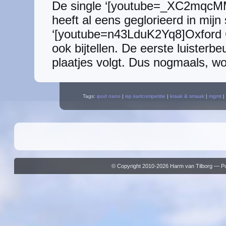
De single ‘[youtube=_XC2mqcM
heeft al eens geglorieerd in mijn 
‘[youtube=n43LduK2Yq8]Oxford 
ook bijtellen. De eerste luisterbe
plaatjes volgt. Dus nogmaals, w
Tags:
ipod nano
|
isp kartcompetitie
|
kraak & smaak
|
mgmt
|
© Copyright 2010-2026 Harm van Tilborg — 