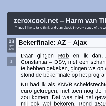
zeroxcool.net – Harm van Ti
Things I like to talk, think or dream about, in every sense of the w
08
Bekerfinale: AZ – Ajax
May
2007
Daar gingen
Rob
en ik dan… 
1
Constantia – DSV, met een schand
te hebben gekeken, gingen we op 
stond de bekerfinale op het progr
Nu had ik als KNVB-scheidsrecht
euro gekregen, met toen nog de h
zou komen. Dat was niet het gev
mij ook wel bekoren. Rond 15: