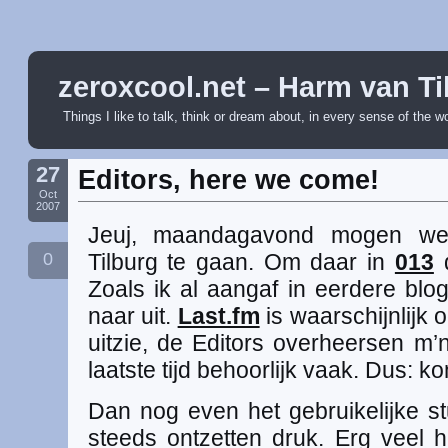
zeroxcool.net – Harm van Ti
Things I like to talk, think or dream about, in every sense of the w
27
Editors, here we come!
Oct
2007
Jeuj, maandagavond mogen we
0
Tilburg te gaan. Om daar in
013
Zoals ik al aangaf in eerdere blog
naar uit.
Last.fm
is waarschijnlijk 
uitzie, de Editors overheersen m’n ‘
laatste tijd behoorlijk vaak. Dus: 
Dan nog even het gebruikelijke s
steeds ontzetten druk. Erg veel 