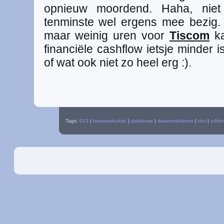
opnieuw moordend. Haha, niet
tenminste wel ergens mee bezig. 
maar weinig uren voor
Tiscom
ka
financiële cashflow ietsje minder is
of wat ook niet zo heel erg :).
Tags:
013
|
basiswiskunde
|
database
|
datamodelleren
|
dsv
|
editor