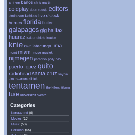
baños
arnhem
chris martin
editors
coldplay
doornroosje
five o'clock
eindhoven
faithless
florida
heroes
fluiten
galapagos
gig
halifax
huaraz
kaiser chiefs
keulen
knie
lima
latacunga
knvb
miami
mgmt
muse
muziek
nijmegen
paradiso
polly
psv
quito
puerto lopez
santa cruz
radiohead
saybia
sint maartenskliniek
tentamen
the killers
tilburg
tu/e
universiteit twente
Categories
Kerstavond
(6)
Movies
(10)
Music
(53)
Personal
(65)