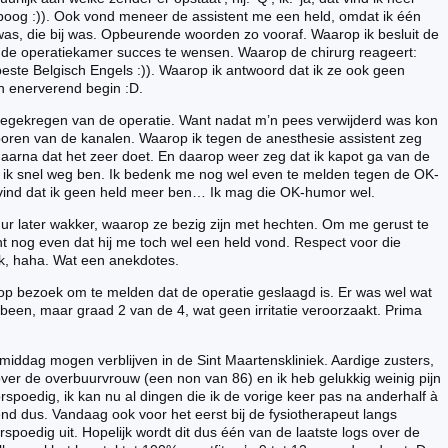
ipoog :)). Ook vond meneer de assistent me een held, omdat ik één
was, die bij was. Opbeurende woorden zo vooraf. Waarop ik besluit de
 de operatiekamer succes te wensen. Waarop de chirurg reageert:
n beste Belgisch Engels :)). Waarop ik antwoord dat ik ze ook geen
n enerverend begin :D.
meegekregen van de operatie. Want nadat m’n pees verwijderd was kon
ren van de kanalen. Waarop ik tegen de anesthesie assistent zeg
daarna dat het zeer doet. En daarop weer zeg dat ik kapot ga van de
at ik snel weg ben. Ik bedenk me nog wel even te melden tegen de OK-
 vind dat ik geen held meer ben… Ik mag die OK-humor wel.
 uur later wakker, waarop ze bezig zijn met hechten. Om me gerust te
nt nog even dat hij me toch wel een held vond. Respect voor die
jk, haha. Wat een anekdotes.
op bezoek om te melden dat de operatie geslaagd is. Er was wel wat
een, maar graad 2 van de 4, wat geen irritatie veroorzaakt. Prima
iddag mogen verblijven in de Sint Maartenskliniek. Aardige zusters,
er de overbuurvrouw (een non van 86) en ik heb gelukkig weinig pijn
spoedig, ik kan nu al dingen die ik de vorige keer pas na anderhalf à
d dus. Vandaag ook voor het eerst bij de fysiotherapeut langs
rspoedig uit. Hopelijk wordt dit dus één van de laatste logs over de