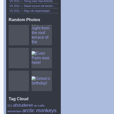
VS 2011 — Terug naar San Antonio
VS 2011 — Staart tussen de benen…
VS 2011 — Dag van tegenslagen
Random Photos
Tag Cloud
afstuderen
013
air traffic
arctic monkeys
amsterdam