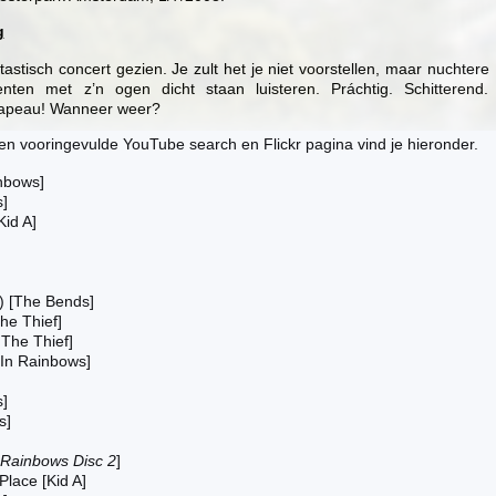
g
astisch concert gezien. Je zult het je niet voorstellen, maar nuchtere
ten met z’n ogen dicht staan luisteren. Práchtig. Schitterend.
hapeau! Wanneer weer?
een vooringevulde YouTube search en Flickr pagina vind je hieronder.
nbows]
s]
id A]
t) [The Bends]
he Thief]
The Thief]
[In Rainbows]
]
s]
 Rainbows Disc 2
]
Place [Kid A]