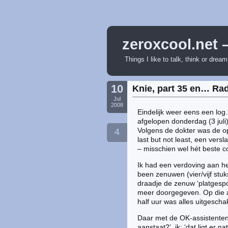
zeroxcool.net 
Things I like to talk, think or drea
10
Knie, part 35 en… Ra
Jul
2008
Eindelijk weer eens een log. 
afgelopen donderdag (3 juli
Volgens de dokter was de op
4
last but not least, een ver
– misschien wel hét beste 
Ik had een verdoving aan he
been zenuwen (vier/vijf stuk
draadje de zenuw ‘platgespot
meer doorgegeven. Op die a
half uur was alles uitgesch
Daar met de OK-assistenten 
aanstaat?’, ik: ‘dat ligt er na