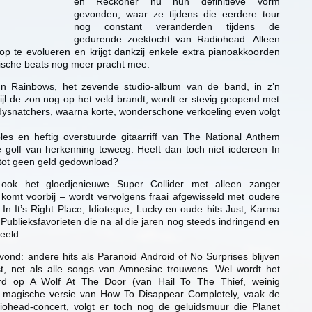
en Reckoner nu hun definitieve vorm
gevonden, waar ze tijdens die eerdere tour
nog constant veranderden tijdens de
gedurende zoektocht van Radiohead. Alleen
lop te evolueren en krijgt dankzij enkele extra pianoakkoorden
ische beats nog meer pracht mee.
n Rainbows, het zevende studio-album van de band, in z’n
ijl de zon nog op het veld brandt, wordt er stevig geopend met
odysnatchers, waarna korte, wonderschone verkoeling even volgt
es en heftig overstuurde gitaarriff van The National Anthem
e golf van herkenning teweeg. Heeft dan toch niet iedereen In
tot geen geld gedownload?
ok het gloedjenieuwe Super Collider met alleen zanger
omt voorbij – wordt vervolgens fraai afgewisseld met oudere
 In It’s Right Place, Idioteque, Lucky en oude hits Just, Karma
. Publieksfavorieten die na al die jaren nog steeds indringend en
eeld.
avond: andere hits als Paranoid Android of No Surprises blijven
st, net als alle songs van Amnesiac trouwens. Wel wordt het
erd op A Wolf At The Door (van Hail To The Thief, weinig
 magische versie van How To Disappear Completely, vaak de
iohead-concert, volgt er toch nog de geluidsmuur die Planet