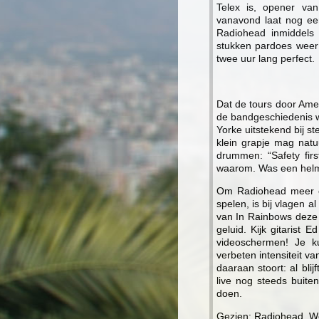
Telex is, opener va
vanavond laat nog ee
Radiohead inmiddels 
stukken pardoes weer 
twee uur lang perfect.
Dat de tours door Amer
de bandgeschiedenis w
Yorke uitstekend bij st
klein grapje mag natuu
drummen: “Safety first
waarom. Was een helm
Om Radiohead meer o
spelen, is bij vlagen 
van In Rainbows deze 
geluid. Kijk gitarist
videoschermen! Je k
verbeten intensiteit v
daaraan stoort: al blij
live nog steeds buite
doen.
Gezien: Radiohead, W