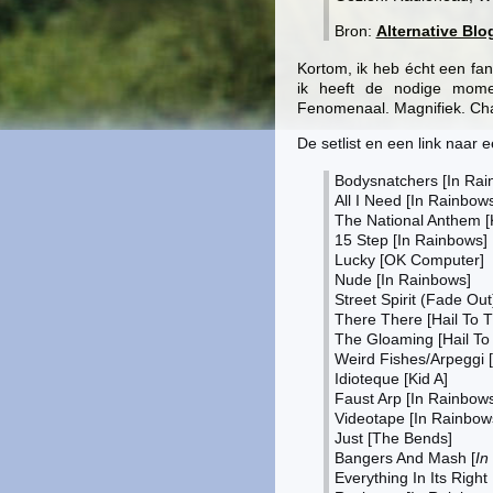
Bron:
Alternative Blo
Kortom, ik heb écht een fant
ik heeft de nodige momen
Fenomenaal. Magnifiek. C
De setlist en een link naar 
Bodysnatchers [In Rai
All I Need [In Rainbow
The National Anthem [K
15 Step [In Rainbows]
Lucky [OK Computer]
Nude [In Rainbows]
Street Spirit (Fade Ou
There There [Hail To T
The Gloaming [Hail To 
Weird Fishes/Arpeggi 
Idioteque [Kid A]
Faust Arp [In Rainbows
Videotape [In Rainbow
Just [The Bends]
Bangers And Mash [
In
Everything In Its Right 