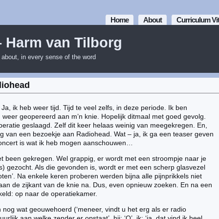
Home
About
Curriculum Vi
– Harm van Tilborg
m about, in every sense of the word
diohead
Ja, ik heb weer tijd. Tijd te veel zelfs, in deze periode. Ik ben
) weer geopereerd aan m’n knie. Hopelijk ditmaal met goed gevolg.
eratie geslaagd. Zelf dit keer helaas weinig van meegekregen. En,
slag van een bezoekje aan Radiohead. Wat – ja, ik ga een teaser geven
concert is wat ik heb mogen aanschouwen…
t been gekregen. Wel grappig, er wordt met een stroompje naar je
s) gezocht. Als die gevonden is, wordt er met een scherp glasvezel
en’. Na enkele keren proberen werden bijna alle pijnprikkels niet
an de zijkant van de knie na. Dus, even opnieuw zoeken. En na een
akeld: op naar de operatiekamer.
nog wat geouwehoerd (‘meneer, vindt u het erg als er radio
tuurlijk aan welke zender er opstaat’, hij: ‘Q’, ik: ‘ja, dat vind ik heel