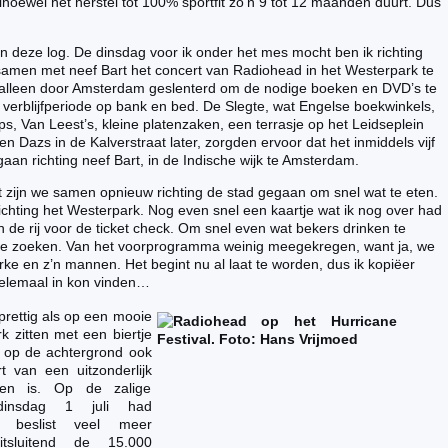
Alhoewel het herstel tot 100% sportfit zo’n 9 tot 12 maanden duurt. Dus
an deze log. De dinsdag voor ik onder het mes mocht ben ik richting
men met neef Bart het concert van Radiohead in het Westerpark te
ag alleen door Amsterdam geslenterd om de nodige boeken en DVD’s te
erblijfperiode op bank en bed. De Slegte, wat Engelse boekwinkels,
, Van Leest’s, kleine platenzaken, een terrasje op het Leidseplein
n Dazs in de Kalverstraat later, zorgden ervoor dat het inmiddels vijf
aan richting neef Bart, in de Indische wijk te Amsterdam.
 zijn we samen opnieuw richting de stad gegaan om snel wat te eten.
ichting het Westerpark. Nog even snel een kaartje wat ik nog over had
in de rij voor de ticket check. Om snel even wat bekers drinken te
te zoeken. Van het voorprogramma weinig meegekregen, want ja, we
 en z’n mannen. Het begint nu al laat te worden, dus ik kopiëer
helemaal in kon vinden…
 prettig als op een mooie
k zitten met een biertje
er op de achtergrond ook
 van een uitzonderlijk
en is. Op de zalige
insdag 1 juli had
beslist veel meer
tsluitend de 15.000