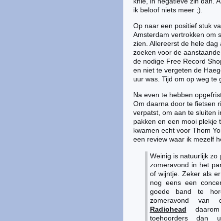
knie, in negatieve zin dan. 
ik beloof niets meer ;).
Op naar een positief stuk v
Amsterdam vertrokken om sa
zien. Allereerst de hele d
zoeken voor de aanstaande v
de nodige Free Record Shops
en niet te vergeten de Haege
uur was. Tijd om op weg te g
Na even te hebben opgefrist
Om daarna door te fietsen r
verpatst, om aan te sluiten 
pakken en een mooi plekje 
kwamen echt voor Thom Yorke
een review waar ik mezelf 
Weinig is natuurlijk zo
zomeravond in het par
of wijntje. Zeker als 
nog eens een concert
goede band te hor
zomeravond van d
Radiohead
daarom 
toehoorders dan ui