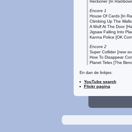
Reckoner [In Rainbows
Encore 1
House Of Cards [In Ra
Climbing Up The Wall
A Wolf At The Door [Ha
Jigsaw Falling Into Pl
Karma Police [OK Com
Encore 2
Super Collider [
new so
How To Disappear Comp
Planet Telex [The Ben
En dan de linkjes:
YouTube search
Flickr pagina