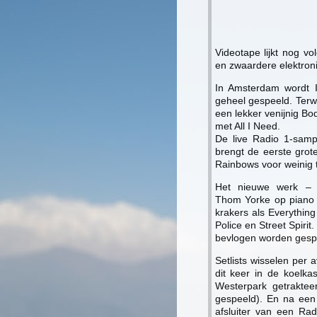
Videotape lijkt nog vo
en zwaardere elektron
In Amsterdam wordt I
geheel gespeeld. Terw
een lekker venijnig B
met All I Need.
De live Radio 1-sampl
brengt de eerste grot
Rainbows voor weinig 
Het nieuwe werk – o
Thom Yorke op piano k
krakers als Everything
Police en Street Spirit
bevlogen worden gesp
Setlists wisselen per 
dit keer in de koelka
Westerpark getrakte
gespeeld). En na een
afsluiter van een Rad