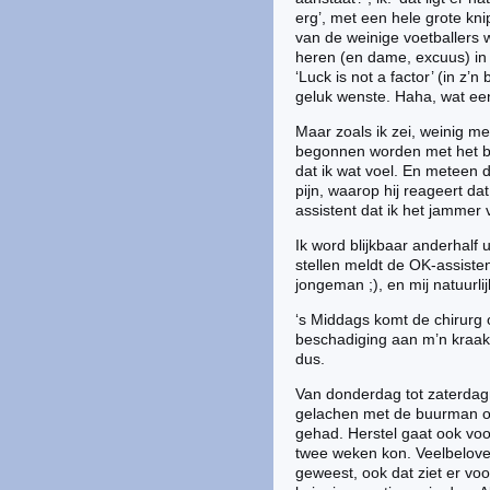
erg’, met een hele grote kn
van de weinige voetballers 
heren (en dame, excuus) in
‘Luck is not a factor’ (in z’
geluk wenste. Haha, wat ee
Maar zoals ik zei, weinig 
begonnen worden met het bo
dat ik wat voel. En meteen 
pijn, waarop hij reageert d
assistent dat ik het jammer
Ik word blijkbaar anderhalf
stellen meldt de OK-assiste
jongeman ;), en mij natuurli
‘s Middags komt de chirurg 
beschadiging aan m’n kraakb
dus.
Van donderdag tot zaterdagm
gelachen met de buurman ov
gehad. Herstel gaat ook voor
twee weken kon. Veelbeloven
geweest, ook dat ziet er voo