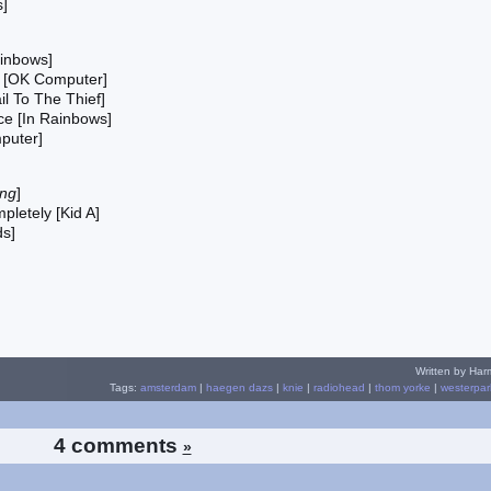
]
inbows]
s [OK Computer]
il To The Thief]
ace [In Rainbows]
puter]
ng
]
letely [Kid A]
ds]
Written by Har
Tags:
amsterdam
|
haegen dazs
|
knie
|
radiohead
|
thom yorke
|
westerpar
4 comments
»