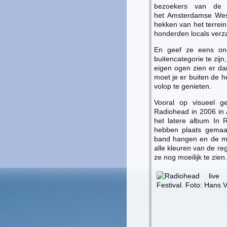
bezoekers van de u
het Amsterdamse West
hekken van het terrein
honderden locals verz
En geef ze eens onge
buitencategorie te zi
eigen ogen zien er dan 
moet je er buiten de he
volop te genieten.
Vooral op visueel g
Radiohead in 2006 in
het latere album In R
hebben plaats gemaak
band hangen en de mu
alle kleuren van de re
ze nog moeilijk te zie