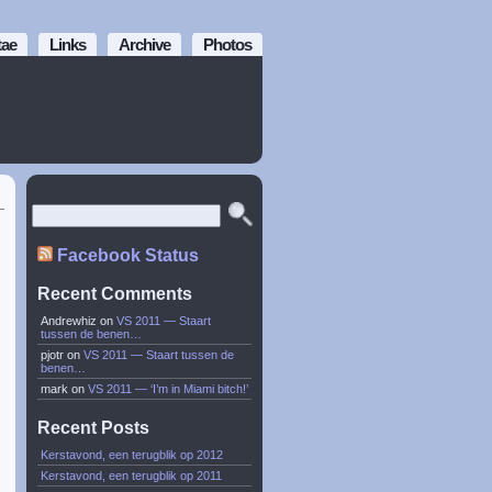
tae
Links
Archive
Photos
Facebook Status
Recent Comments
Andrewhiz
on
VS 2011 — Staart
tussen de benen…
pjotr
on
VS 2011 — Staart tussen de
benen…
mark
on
VS 2011 — ‘I’m in Miami bitch!’
Recent Posts
Kerstavond, een terugblik op 2012
Kerstavond, een terugblik op 2011