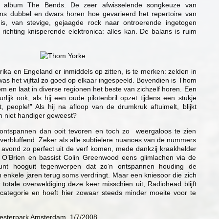
n album The Bends. De zeer afwisselende songkeuze van
ns dubbel en dwars horen hoe gevarieerd het repertoire van
is, van stevige, gejaagde rock naar ontroerende ingetogen
richting knisperende elektronica: alles kan. De balans is ruim
ika en Engeland er inmiddels op zitten, is te merken: zelden in
as het vijftal zo goed op elkaar ingespeeld. Bovendien is Thom
em en laat in diverse regionen het beste van zichzelf horen. Een
rlijk ook, als hij een oude pilotenbril opzet tijdens een stukje
, people!” Als hij na afloop van de drumkruk aftuimelt, blijkt
 niet handiger geweest?
ntspannen dan ooit tevoren en toch zo weergaloos te zien
al verbluffend. Zeker als alle subtielere nuances van de nummers
avond zo perfect uit de verf komen, mede dankzij kraakhelder
 Ed O’Brien en bassist Colin Greenwood eens glimlachen via de
unt hooguit tegenwerpen dat zo’n ontspannen houding de
an enkele jaren terug soms verdringt. Maar een kniesoor die zich
ft totale overweldiging deze keer misschien uit, Radiohead blijft
ncategorie en hoeft hier zowaar steeds minder moeite voor te
esterpark Amsterdam, 1/7/2008.