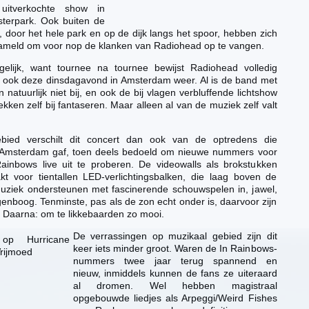
itverkochte show in
erpark. Ook buiten de
, door het hele park en op de dijk langs het spoor, hebben zich
ameld om voor nop de klanken van Radiohead op te vangen.
lijk, want tournee na tournee bewijst Radiohead volledig
jn, ook deze dinsdagavond in Amsterdam weer. Al is de band met
natuurlijk niet bij, en ook de bij vlagen verbluffende lichtshow
kken zelf bij fantaseren. Maar alleen al van de muziek zelf valt
ebied verschilt dit concert dan ook van de optredens die
 Amsterdam gaf, toen deels bedoeld om nieuwe nummers voor
ainbows live uit te proberen. De videowalls als brokstukken
t voor tientallen LED-verlichtingsbalken, die laag boven de
ziek ondersteunen met fascinerende schouwspelen in, jawel,
genboog. Tenminste, pas als de zon echt onder is, daarvoor zijn
n. Daarna: om te likkebaarden zo mooi.
De verrassingen op muzikaal gebied zijn dit
keer iets minder groot. Waren de In Rainbows-
nummers twee jaar terug spannend en
nieuw, inmiddels kunnen de fans ze uiteraard
al dromen. Wel hebben magistraal
opgebouwde liedjes als Arpeggi/Weird Fishes