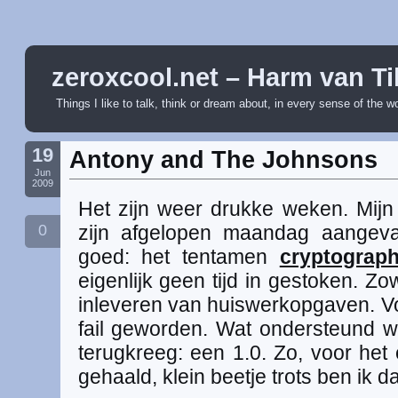
zeroxcool.net – Harm van Ti
Things I like to talk, think or dream about, in every sense of the w
19
Antony and The Johnsons
Jun
2009
Het zijn weer drukke weken. Mijn
0
zijn afgelopen maandag aangeva
goed: het tentamen
cryptograph
eigenlijk geen tijd in gestoken. Zow
inleveren van huiswerkopgaven. Vo
fail geworden. Wat ondersteund we
terugkreeg: een 1.0. Zo, voor het 
gehaald, klein beetje trots ben ik d