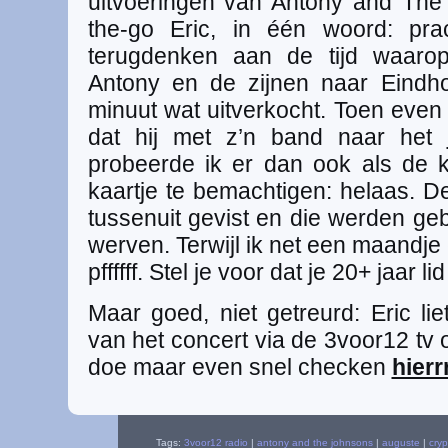
uitvoeringen van Antony and The
the-go Eric, in één woord: prach
terugdenken aan de tijd waaro
Antony en de zijnen naar Eindh
minuut wat uitverkocht. Toen even
dat hij met z’n band naar het
probeerde ik er dan ook als de k
kaartje te bemachtigen: helaas. 
tussenuit gevist en die werden ge
werven. Terwijl ik net een maandje
pffffff. Stel je voor dat je 20+ jaar l
Maar goed, niet getreurd: Eric lie
van het concert via de 3voor12 tv 
doe maar even snel checken
hierr
Tags:
3voor12 radio
|
antony and the johnsons
|
auguste
|
cryp