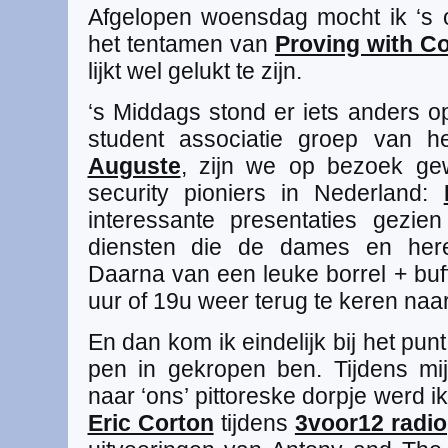
Afgelopen woensdag mocht ik ‘s 
het tentamen van
Proving with C
lijkt wel gelukt te zijn.
‘s Middags stond er iets anders 
student associatie groep van 
Auguste
, zijn we op bezoek gew
security pioniers in Nederland:
interessante presentaties gezi
diensten die de dames en her
Daarna van een leuke borrel + buf
uur of 19u weer terug te keren naa
En dan kom ik eindelijk bij het pu
pen in gekropen ben. Tijdens mi
naar ‘ons’ pittoreske dorpje werd 
Eric Corton
tijdens
3voor12 radio