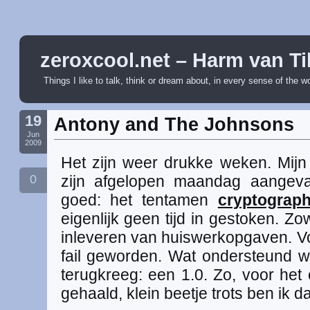
zeroxcool.net – Harm van Ti
Things I like to talk, think or dream about, in every sense of the w
19
Antony and The Johnsons
Jun
2009
Het zijn weer drukke weken. Mijn
0
zijn afgelopen maandag aangeva
goed: het tentamen
cryptograph
eigenlijk geen tijd in gestoken. Zow
inleveren van huiswerkopgaven. Vo
fail geworden. Wat ondersteund we
terugkreeg: een 1.0. Zo, voor het 
gehaald, klein beetje trots ben ik d