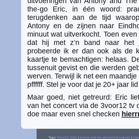
uitvoeringen van Antony and The
the-go Eric, in één woord: prach
terugdenken aan de tijd waaro
Antony en de zijnen naar Eindh
minuut wat uitverkocht. Toen even
dat hij met z’n band naar het
probeerde ik er dan ook als de k
kaartje te bemachtigen: helaas. 
tussenuit gevist en die werden ge
werven. Terwijl ik net een maandje
pffffff. Stel je voor dat je 20+ jaar l
Maar goed, niet getreurd: Eric lie
van het concert via de 3voor12 tv 
doe maar even snel checken
hierr
Tags:
3voor12 radio
|
antony and the johnsons
|
auguste
|
cryp