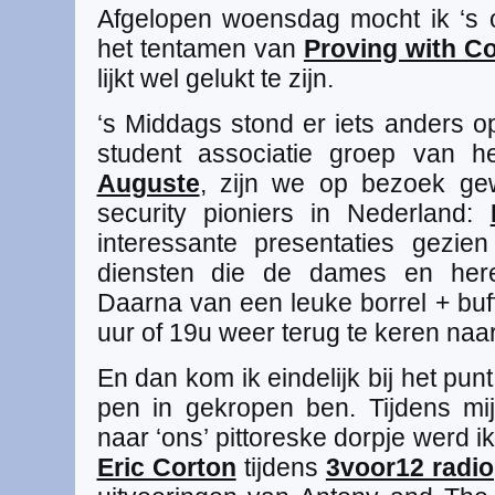
Afgelopen woensdag mocht ik ‘s 
het tentamen van
Proving with C
lijkt wel gelukt te zijn.
‘s Middags stond er iets anders 
student associatie groep van 
Auguste
, zijn we op bezoek gew
security pioniers in Nederland:
interessante presentaties gezi
diensten die de dames en her
Daarna van een leuke borrel + buf
uur of 19u weer terug te keren naa
En dan kom ik eindelijk bij het pu
pen in gekropen ben. Tijdens mi
naar ‘ons’ pittoreske dorpje werd 
Eric Corton
tijdens
3voor12 radio