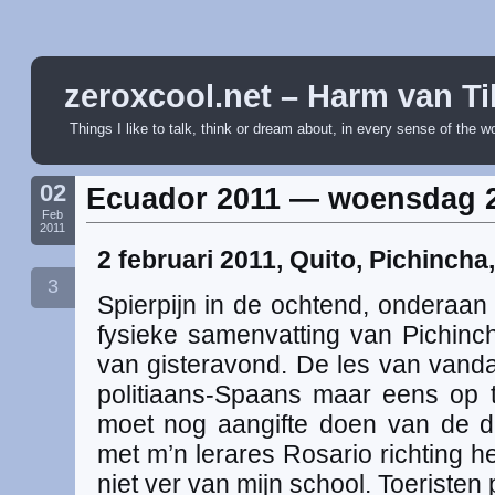
zeroxcool.net – Harm van Ti
Things I like to talk, think or dream about, in every sense of the w
02
Ecuador 2011 — woensdag 2
Feb
2011
2 februari 2011, Quito, Pichincha
3
Spierpijn in de ochtend, onderaa
fysieke samenvatting van Pichincha
van gisteravond. De les van van
politiaans-Spaans maar eens op te
moet nog aangifte doen van de d
met m’n lerares Rosario richting het
niet ver van mijn school. Toeristen 