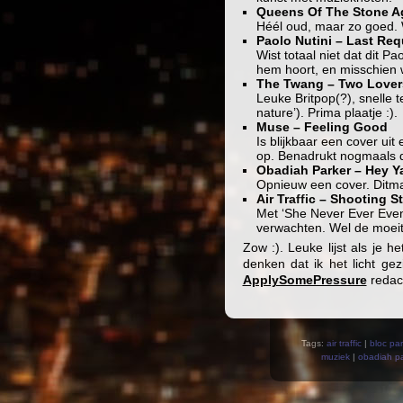
Queens Of The Stone A
Héél oud, maar zo goed. 
Paolo Nutini – Last Req
Wist totaal niet dat dit Pa
hem hoort, en misschien wi
The Twang – Two Lover
Leuke Britpop(?), snelle te
nature’). Prima plaatje :).
Muse – Feeling Good
Is blijkbaar een cover ui
op. Benadrukt nogmaals d
Obadiah Parker – Hey Y
Opnieuw een cover. Ditmaa
Air Traffic – Shooting St
Met ‘She Never Ever Even 
verwachten. Wel de moeit
Zow :). Leuke lijst als je 
denken dat ik het licht ge
ApplySomePressure
redact
Tags:
air traffic
|
bloc par
muziek
|
obadiah pa