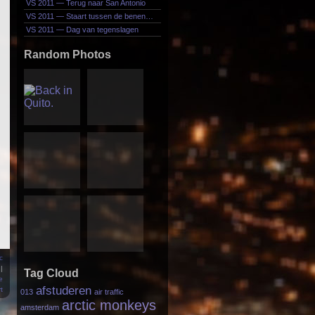
VS 2011 — Terug naar San Antonio
VS 2011 — Staart tussen de benen…
VS 2011 — Dag van tegenslagen
Random Photos
c
|
Tag Cloud
e
afstuderen
t
013
air traffic
arctic monkeys
amsterdam