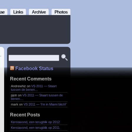
tae
Links
Archive
Photos
Facebook Status
Recent Comments
Andrewhiz
on
VS 2011 — Staart
tussen de benen…
pjotr
on
VS 2011 — Staart tussen de
benen…
mark
on
VS 2011 — ‘I’m in Miami bitch!’
Recent Posts
Kerstavond, een terugblik op 2012
Kerstavond, een terugblik op 2011