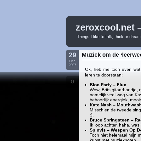
zeroxcool.net 
Things I like to talk, think or drea
29
Muziek om de ‘leerwee
Dec
2007
Ok, heb me toch even wat
leren te doorstaan:
0
Bloc Party – Flux
Wow, Brits gitaarbandje, m
namelijk veel weg van Kas
behoorlijk energiek, mooie
Kate Nash – Mouthwas
Misschien de tweede sing
:).
Bruce Springsteen – R
Ik loop achter, haha, was 
Spinvis – Wespen Op De
Toch niet helemaal mijn 
kunst met muzieknoten.