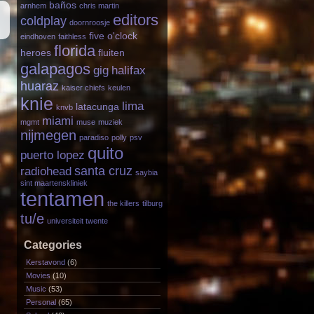
baños
arnhem
chris martin
editors
coldplay
doornroosje
five o'clock
eindhoven
faithless
florida
heroes
fluiten
galapagos
gig
halifax
huaraz
kaiser chiefs
keulen
knie
lima
latacunga
knvb
miami
mgmt
muse
muziek
nijmegen
paradiso
polly
psv
quito
puerto lopez
santa cruz
radiohead
saybia
sint maartenskliniek
tentamen
the killers
tilburg
tu/e
universiteit twente
Categories
Kerstavond
(6)
Movies
(10)
Music
(53)
Personal
(65)