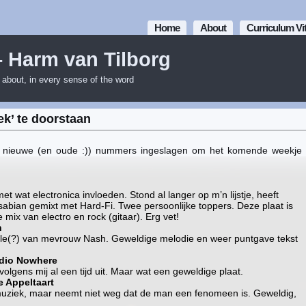
Home
About
Curriculum Vi
– Harm van Tilborg
m about, in every sense of the word
k’ te doorstaan
 nieuwe (en oude :)) nummers ingeslagen om het komende weekje
et wat electronica invloeden. Stond al langer op m’n lijstje, heeft
abian gemixt met Hard-Fi. Twee persoonlijke toppers. Deze plaat is
 mix van electro en rock (gitaar). Erg vet!
h
le(?) van mevrouw Nash. Geweldige melodie en weer puntgave tekst
adio Nowhere
volgens mij al een tijd uit. Maar wat een geweldige plaat.
 Appeltaart
muziek, maar neemt niet weg dat de man een fenomeen is. Geweldig,