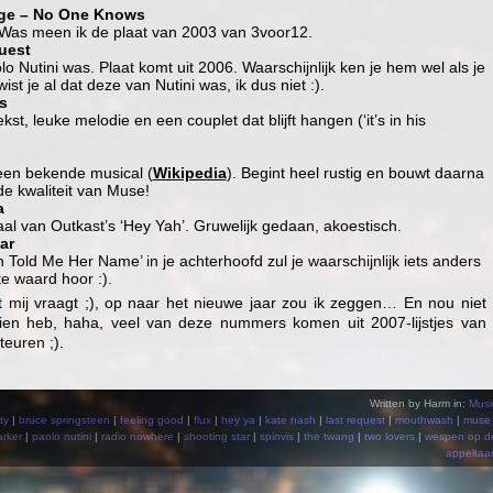
ge – No One Knows
Was meen ik de plaat van 2003 van 3voor12.
uest
olo Nutini was. Plaat komt uit 2006. Waarschijnlijk ken je hem wel als je
st je al dat deze van Nutini was, ik dus niet :).
s
kst, leuke melodie en een couplet dat blijft hangen (‘it’s in his
t een bekende musical (
Wikipedia
). Begint heel rustig en bouwt daarna
e kwaliteit van Muse!
a
l van Outkast’s ‘Hey Yah’. Gruwelijk gedaan, akoestisch.
ar
Told Me Her Name’ in je achterhoofd zul je waarschijnlijk iets anders
e waard hoor :).
het mij vraagt ;), op naar het nieuwe jaar zou ik zeggen… En nou niet
zien heb, haha, veel van deze nummers komen uit 2007-lijstjes van
euren ;).
Written by Harm in:
Musi
ty
|
bruce springsteen
|
feeling good
|
flux
|
hey ya
|
kate nash
|
last request
|
mouthwash
|
muse
rker
|
paolo nutini
|
radio nowhere
|
shooting star
|
spinvis
|
the twang
|
two lovers
|
wespen op d
appeltaar