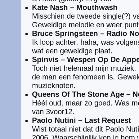
Kate Nash – Mouthwash
Misschien de tweede single(?) 
Geweldige melodie en weer puntg
Bruce Springsteen – Radio N
Ik loop achter, haha, was volgens 
wat een geweldige plaat.
Spinvis – Wespen Op De Appel
Toch niet helemaal mijn muziek,
de man een fenomeen is. Geweld
muzieknoten.
Queens Of The Stone Age – 
Héél oud, maar zo goed. Was me
van 3voor12.
Paolo Nutini – Last Request
Wist totaal niet dat dit Paolo Nut
2006. Waarschijnlijk ken je hem 