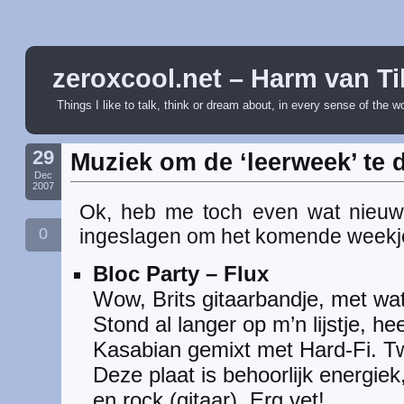
zeroxcool.net – Harm van Ti
Things I like to talk, think or dream about, in every sense of the w
29
Muziek om de ‘leerweek’ te 
Dec
2007
Ok, heb me toch even wat nieuw
0
ingeslagen om het komende weekje
Bloc Party – Flux
Wow, Brits gitaarbandje, met wat
Stond al langer op m’n lijstje, h
Kasabian gemixt met Hard-Fi. Tw
Deze plaat is behoorlijk energiek
en rock (gitaar). Erg vet!