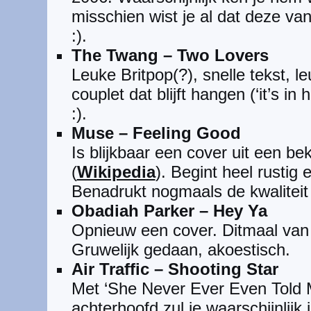
misschien wist je al dat deze van
:).
The Twang – Two Lovers
Leuke Britpop(?), snelle tekst, 
couplet dat blijft hangen (‘it’s in 
:).
Muse – Feeling Good
Is blijkbaar een cover uit een b
(
Wikipedia
). Begint heel rustig
Benadrukt nogmaals de kwalitei
Obadiah Parker – Hey Ya
Opnieuw een cover. Ditmaal van 
Gruwelijk gedaan, akoestisch.
Air Traffic – Shooting Star
Met ‘She Never Ever Even Told 
achterhoofd zul je waarschijnlijk