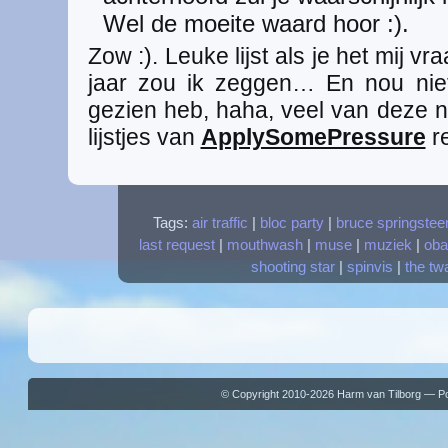
Wel de moeite waard hoor :).
Zow :). Leuke lijst als je het mij vr
jaar zou ik zeggen… En nou niet
gezien heb, haha, veel van deze
lijstjes van
ApplySomePressure
re
Tags:
air traffic
|
bloc party
|
bruce springstee
last request
|
mouthwash
|
muse
|
muziek
|
oba
shooting star
|
spinvis
|
the tw
© Copyright 2010-2026 Harm van Tilborg — 