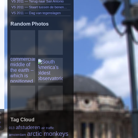
VS 2011 — Terug naar San Antonio
VS 2011 — Staart tussen de benen…
VS 2011 — Dag van tegenslagen
Random Photos
m
|
Tag Cloud
e
afstuderen
t
013
air traffic
arctic monkeys
amsterdam