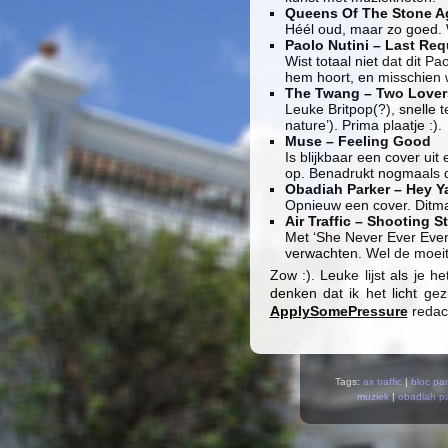
Queens Of The Stone A
Héél oud, maar zo goed. 
Paolo Nutini – Last Req
Wist totaal niet dat dit Pa
hem hoort, en misschien wi
The Twang – Two Lover
Leuke Britpop(?), snelle te
nature’). Prima plaatje :).
Muse – Feeling Good
Is blijkbaar een cover ui
op. Benadrukt nogmaals d
Obadiah Parker – Hey Y
Opnieuw een cover. Ditmaa
Air Traffic – Shooting St
Met ‘She Never Ever Even 
verwachten. Wel de moeit
Zow :). Leuke lijst als je 
denken dat ik het licht ge
ApplySomePressure
redact
Tags:
air traffic
|
bloc par
muziek
|
obadiah pa