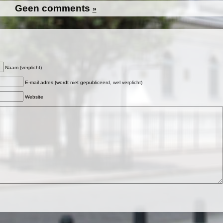
Geen comments
»
Naam (verplicht)
E-mail adres (wordt niet gepubliceerd, wel verplicht)
Website