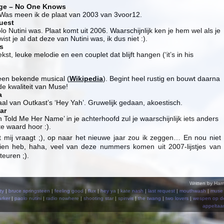
ge – No One Knows
Was meen ik de plaat van 2003 van 3voor12.
uest
olo Nutini was. Plaat komt uit 2006. Waarschijnlijk ken je hem wel als je
st je al dat deze van Nutini was, ik dus niet :).
s
kst, leuke melodie en een couplet dat blijft hangen (‘it’s in his
t een bekende musical (
Wikipedia
). Begint heel rustig en bouwt daarna
e kwaliteit van Muse!
a
l van Outkast’s ‘Hey Yah’. Gruwelijk gedaan, akoestisch.
ar
Told Me Her Name’ in je achterhoofd zul je waarschijnlijk iets anders
e waard hoor :).
het mij vraagt ;), op naar het nieuwe jaar zou ik zeggen… En nou niet
zien heb, haha, veel van deze nummers komen uit 2007-lijstjes van
euren ;).
Written by Har
ty
|
bruce springsteen
|
feeling good
|
flux
|
hey ya
|
kate nash
|
last request
|
mouthwash
|
muse
rker
|
paolo nutini
|
radio nowhere
|
shooting star
|
spinvis
|
the twang
|
two lovers
|
wespen op d
appeltaar