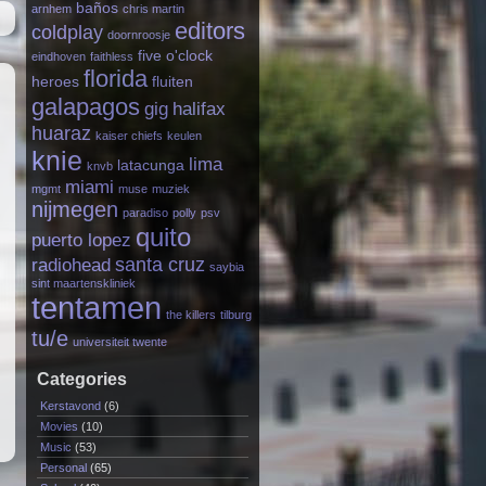
baños
arnhem
chris martin
editors
coldplay
doornroosje
five o'clock
eindhoven
faithless
florida
heroes
fluiten
galapagos
gig
halifax
huaraz
kaiser chiefs
keulen
knie
lima
latacunga
knvb
miami
mgmt
muse
muziek
nijmegen
paradiso
polly
psv
quito
puerto lopez
santa cruz
radiohead
saybia
sint maartenskliniek
tentamen
the killers
tilburg
tu/e
universiteit twente
Categories
Kerstavond
(6)
Movies
(10)
Music
(53)
Personal
(65)