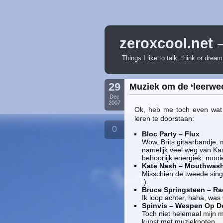
zeroxcool.net 
Things I like to talk, think or drea
29
Muziek om de ‘leerwee
Dec
2007
Ok, heb me toch even wat
leren te doorstaan:
0
Bloc Party – Flux
Wow, Brits gitaarbandje, m
namelijk veel weg van Kas
behoorlijk energiek, mooie
Kate Nash – Mouthwas
Misschien de tweede sing
:).
Bruce Springsteen – R
Ik loop achter, haha, was 
Spinvis – Wespen Op De
Toch niet helemaal mijn 
kunst met muzieknoten.