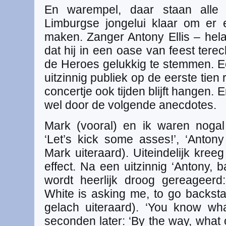
En warempel, daar staan alle 
Limburgse jongelui klaar om er 
maken. Zanger Antony Ellis – hel
dat hij in een oase van feest terec
de Heroes gelukkig te stemmen. E
uitzinnig publiek op de eerste tien 
concertje ook tijden blijft hangen.
wel door de volgende anecdotes.
Mark (vooral) en ik waren nogal l
‘Let’s kick some asses!’, ‘Anton
Mark uiteraard). Uiteindelijk kre
effect. Na een uitzinnig ‘Antony, 
wordt heerlijk droog gereageerd
White is asking me, to go backsta
gelach uiteraard). ‘You know wh
seconden later: ‘By the way, what 