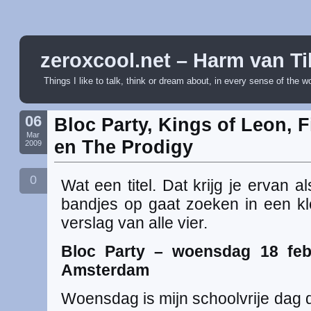
zeroxcool.net – Harm van Ti
Things I like to talk, think or dream about, in every sense of the w
06
Bloc Party, Kings of Leon, 
Mar
en The Prodigy
2009
0
Wat een titel. Dat krijg je ervan 
bandjes op gaat zoeken in een kle
verslag van alle vier.
Bloc Party – woensdag 18 febr
Amsterdam
Woensdag is mijn schoolvrije dag d