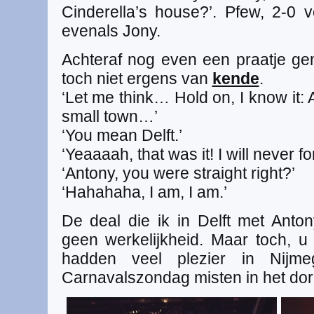
Cinderella’s house?’. Pfew, 2-0 v
evenals Jony.
Achteraf nog even een praatje gem
toch niet ergens van
kende
.
‘Let me think… Hold on, I know it:
small town…’
‘You mean Delft.’
‘Yeaaaah, that was it! I will never f
‘Antony, you were straight right?’
‘Hahahaha, I am, I am.’
De deal die ik in Delft met Anto
geen werkelijkheid. Maar toch, u
hadden veel plezier in Nijm
Carnavalszondag misten in het dorp