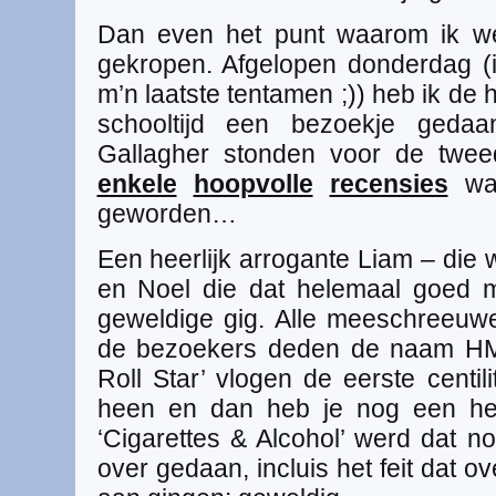
Dan even het punt waarom ik w
gekropen. Afgelopen donderdag (
m’n laatste tentamen ;)) heb ik de 
schooltijd een bezoekje gedaa
Gallagher stonden voor de twe
enkele
hoopvolle
recensies
was
geworden…
Een heerlijk arrogante Liam – die 
en Noel die dat helemaal goed 
geweldige gig. Alle meeschreeuwer
de bezoekers deden de naam HMH
Roll Star’ vlogen de eerste centil
heen en dan heb je nog een hel
‘Cigarettes & Alcohol’ werd dat 
over gedaan, incluis het feit dat o