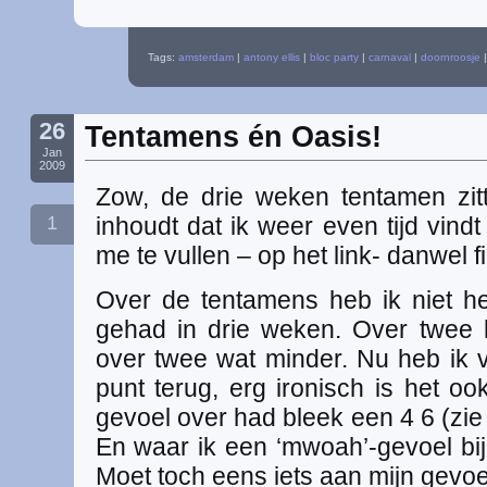
Tags:
amsterdam
|
antony ellis
|
bloc party
|
carnaval
|
doornroosje
26
Tentamens én Oasis!
Jan
2009
Zow, de drie weken tentamen zit
1
inhoudt dat ik weer even tijd vindt
me te vullen – op het link- danwel 
Over de tentamens heb ik niet hee
gehad in drie weken. Over twee 
over twee wat minder. Nu heb ik 
punt terug, erg ironisch is het o
gevoel over had bleek een 4 6 (zie
En waar ik een ‘mwoah’-gevoel bij 
Moet toch eens iets aan mijn gevo