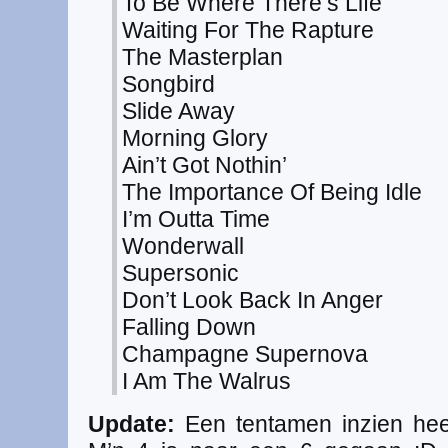
To Be Where There’s Life
Waiting For The Rapture
The Masterplan
Songbird
Slide Away
Morning Glory
Ain’t Got Nothin’
The Importance Of Being Idle
I’m Outta Time
Wonderwall
Supersonic
Don’t Look Back In Anger
Falling Down
Champagne Supernova
I Am The Walrus
Update:
Een tentamen inzien heeft