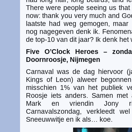
There were people seeing us that n
now: thank you very much and God 
laatste had weg gemogen, maar 
nog nagegeven denk ik. Fenomenaa
de top-10 van dit jaar? Ik denk he
Five O’Clock Heroes – zonda
Doornroosje, Nijmegen
Carnaval was de dag hiervoor (j
Kings of Leon) alweer begonnen
misschien 1% van het publiek v
Roosje iets anders. Samen met 
Mark en vriendin Jony ri
Carnavalszondag, verkleedt wel
Sneeuwwitje en ik als… koe.