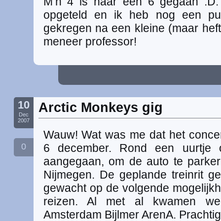
M’n 4 is naar een 6 gegaan :D.
opgeteld en ik heb nog een pun
gekregen na een kleine (maar hefti
meneer professor!
10
Arctic Monkeys gig
Dec
2007
Wauw! Wat was me dat het concer
0
6 december. Rond een uurtje of
aangegaan, om de auto te parker
Nijmegen. De geplande treinrit ge
gewacht op de volgende mogelijkhe
reizen. Al met al kwamen w
Amsterdam Bijlmer ArenA. Prachtig