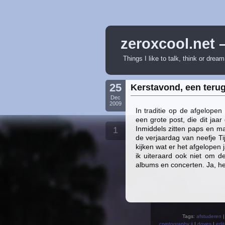
zeroxcool.net 
Things I like to talk, think or drea
25
Kerstavond, een terug
Dec
2009
In traditie op de afgelopen
een grote post, die dit jaa
Inmiddels zitten paps en ma
1
de verjaardag van neefje T
kijken wat er het afgelopen
ik uiteraard ook niet om de
albums en concerten. Ja, he
Tags:
afstuderen
cryptography ii
|
doves
|
edit