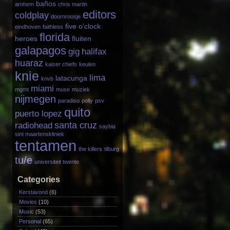
baños
arnhem
chris martin
editors
coldplay
doornroosje
five o'clock
eindhoven
faithless
florida
heroes
fluiten
galapagos
gig
halifax
huaraz
kaiser chiefs
keulen
knie
lima
latacunga
knvb
miami
mgmt
muse
muziek
nijmegen
paradiso
polly
psv
quito
puerto lopez
santa cruz
radiohead
saybia
sint maartenskliniek
tentamen
the killers
tilburg
tu/e
universiteit twente
Categories
Kerstavond
(6)
Movies
(10)
Music
(53)
Personal
(65)