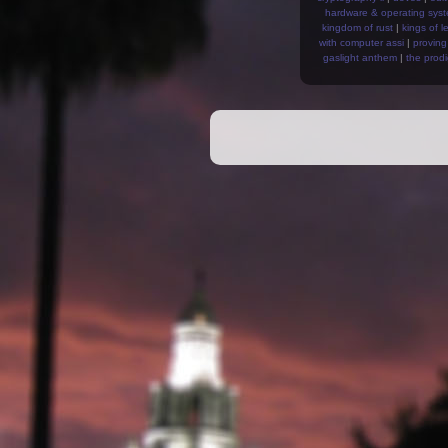
hardware & operating syst
kingdom of rust
|
kings of l
with computer assi
|
proving
gaslight anthem
|
the prod