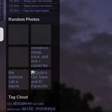
VS 2011 — Terug naar San Antonio
|
VS 2011 — Staart tussen de benen…
g
VS 2011 — Dag van tegenslagen
e
t
s
Random Photos
Tag Cloud
afstuderen
013
air traffic
arctic monkeys
amsterdam