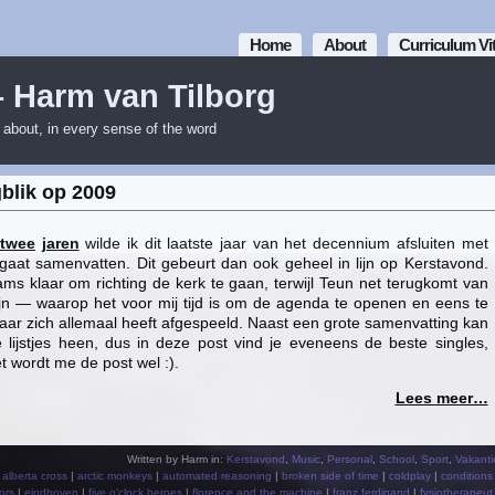
Home
About
Curriculum Vi
– Harm van Tilborg
m about, in every sense of the word
blik op 2009
twee
jaren
wilde ik dit laatste jaar van het decennium afsluiten met
r gaat samenvatten. Dit gebeurt dan ook geheel in lijn op Kerstavond.
ms klaar om richting de kerk te gaan, terwijl Teun net terugkomt van
ijn — waarop het voor mij tijd is om de agenda te openen en eens te
 jaar zich allemaal heeft afgespeeld. Naast een grote samenvatting kan
 lijstjes heen, dus in deze post vind je eveneens de beste singles,
t wordt me de post wel :).
Lees meer…
Written by Harm in:
Kerstavond
,
Music
,
Personal
,
School
,
Sport
,
Vakanti
|
alberta cross
|
arctic monkeys
|
automated reasoning
|
broken side of time
|
coldplay
|
conditions
ors
|
eindhoven
|
five o'clock heroes
|
florence and the machine
|
franz ferdinand
|
fysiotherapeut