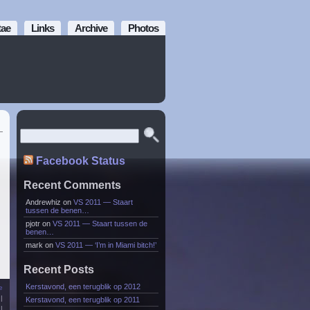
tae
Links
Archive
Photos
Facebook Status
Recent Comments
Andrewhiz
on
VS 2011 — Staart
tussen de benen…
pjotr
on
VS 2011 — Staart tussen de
benen…
mark
on
VS 2011 — ‘I’m in Miami bitch!’
Recent Posts
Kerstavond, een terugblik op 2012
e
|
Kerstavond, een terugblik op 2011
|