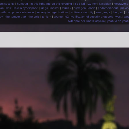
em security
|
humbug
|
in this light and on this evening
|
it's blitz!
|
j.w. roy
|
kasabian
|
kerstavond
eon
|
knie
|
law in cyberspace
|
lungs
|
master
|
muziek
|
nijmegen
|
oasis
|
podotherapeut
|
provin
 with computer assistance
|
security in organizations
|
software security
|
sun gangs
|
the gasl
|
th
igy
|
the temper trap
|
the veils
|
tonight
|
twente
|
u2
|
verification of security protocols
|
west
|
wes
ryder pauper lunatic asylum
|
yeah yeah yeah