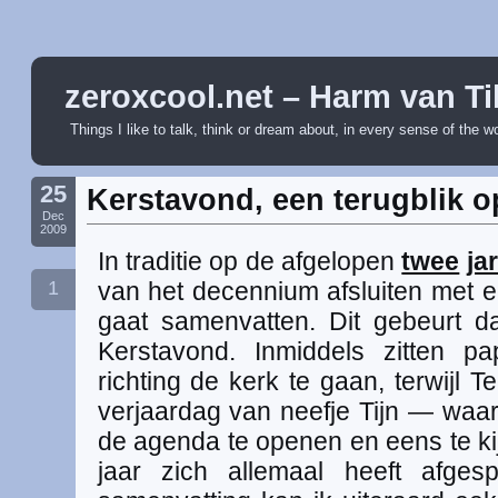
zeroxcool.net – Harm van Ti
Things I like to talk, think or dream about, in every sense of the w
25
Kerstavond, een terugblik o
Dec
2009
In traditie op de afgelopen
twee
ja
1
van het decennium afsluiten met ee
gaat samenvatten. Dit gebeurt d
Kerstavond. Inmiddels zitten 
richting de kerk te gaan, terwijl 
verjaardag van neefje Tijn — waaro
de agenda te openen en eens te ki
jaar zich allemaal heeft afges