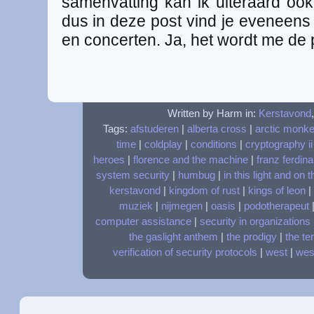
samenvatting kan ik uiteraard ook 
dus in deze post vind je eveneens
en concerten. Ja, het wordt me de p
Written by Harm in:
Kerstavond
Tags:
afstuderen
|
alberta cross
|
arctic monk
time
|
coldplay
|
conditions
|
cryptography ii
heroes
|
florence and the machine
|
franz ferdin
system security
|
humbug
|
in this light and on 
kerstavond
|
kingdom of rust
|
kings of leon
|
muziek
|
nijmegen
|
oasis
|
podotherapeut
computer assistance
|
security in organizations
the gaslight anthem
|
the prodigy
|
the te
verification of security protocols
|
west
|
wes