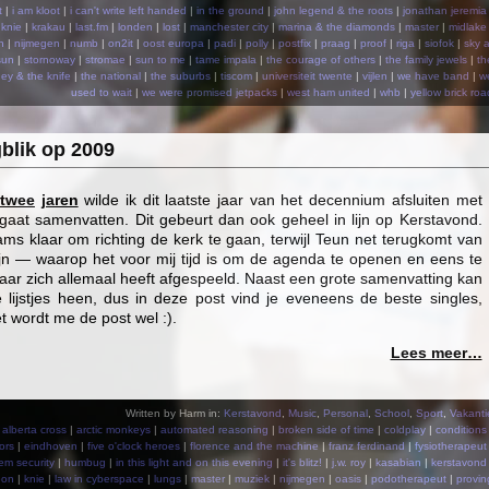
t
|
i am kloot
|
i can't write left handed
|
in the ground
|
john legend & the roots
|
jonathan jeremia
|
knie
|
krakau
|
last.fm
|
londen
|
lost
|
manchester city
|
marina & the diamonds
|
master
|
midlake
n
|
nijmegen
|
numb
|
on2it
|
oost europa
|
padi
|
polly
|
postfix
|
praag
|
proof
|
riga
|
siofok
|
sky a
sun
|
stornoway
|
stromae
|
sun to me
|
tame impala
|
the courage of others
|
the family jewels
|
th
ey & the knife
|
the national
|
the suburbs
|
tiscom
|
universiteit twente
|
vijlen
|
we have band
|
w
used to wait
|
we were promised jetpacks
|
west ham united
|
whb
|
yellow brick roa
blik op 2009
twee
jaren
wilde ik dit laatste jaar van het decennium afsluiten met
r gaat samenvatten. Dit gebeurt dan ook geheel in lijn op Kerstavond.
ms klaar om richting de kerk te gaan, terwijl Teun net terugkomt van
ijn — waarop het voor mij tijd is om de agenda te openen en eens te
 jaar zich allemaal heeft afgespeeld. Naast een grote samenvatting kan
 lijstjes heen, dus in deze post vind je eveneens de beste singles,
t wordt me de post wel :).
Lees meer…
Written by Harm in:
Kerstavond
,
Music
,
Personal
,
School
,
Sport
,
Vakanti
|
alberta cross
|
arctic monkeys
|
automated reasoning
|
broken side of time
|
coldplay
|
conditions
ors
|
eindhoven
|
five o'clock heroes
|
florence and the machine
|
franz ferdinand
|
fysiotherapeut
em security
|
humbug
|
in this light and on this evening
|
it's blitz!
|
j.w. roy
|
kasabian
|
kerstavond
eon
|
knie
|
law in cyberspace
|
lungs
|
master
|
muziek
|
nijmegen
|
oasis
|
podotherapeut
|
provin