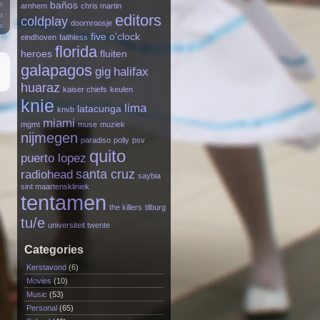
e
baños
arnhem
chris martin
t
editors
coldplay
doornroosje
s
five o'clock
eindhoven
faithless
florida
heroes
fluiten
galapagos
gig
halifax
huaraz
kaiser chiefs
keulen
knie
lima
latacunga
knvb
miami
mgmt
muse
muziek
nijmegen
paradiso
polly
psv
quito
puerto lopez
santa cruz
radiohead
saybia
sint maartenskliniek
tentamen
the killers
tilburg
tu/e
universiteit twente
Categories
Kerstavond
(6)
Movies
(10)
Music
(53)
Personal
(65)