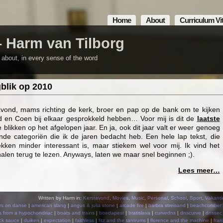
Home
About
Curriculum Vi
– Harm van Tilborg
m about, in every sense of the word
blik op 2010
avond, mams richting de kerk, broer en pap op de bank om te kijken
d en Coen bij elkaar gesprokkeld hebben… Voor mij is dit de
laatste
blikken op het afgelopen jaar. En ja, ook dit jaar valt er weer genoeg
lende categoriën die ik de jaren bedacht heb. Een hele lap tekst, die
ekken minder interessant is, maar stiekem wel voor mij. Ik vind het
halen terug te lezen. Anyways, laten we maar snel beginnen ;).
Lees meer…
Written by Harm in:
Kerstavond
,
Movies
,
Music
,
Personal
,
School
,
Sport
,
Vakanti
rs on danse
|
american slang
|
angus & julia stone
|
arcade fire
|
barbra streisand
|
beachcomber'
s from a hypochondriac
|
boats and trains
|
boedapest
|
bratislava
|
curvedns
|
dnscurve
|
dnssec
ck sauce
|
duiken
|
expectation
|
faithless
|
fitz and the tantrums
|
florence and the machine
|
fran