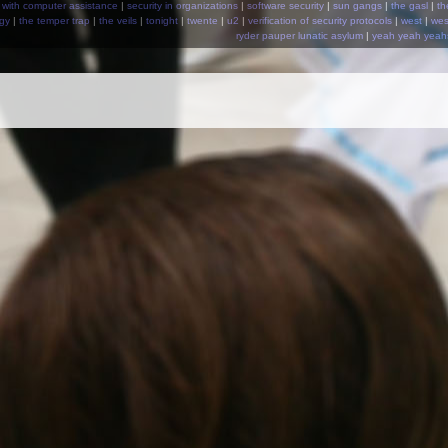
 with computer assistance
|
security in organizations
|
software security
|
sun gangs
|
the gasl
|
th
igy
|
the temper trap
|
the veils
|
tonight
|
twente
|
u2
|
verification of security protocols
|
west
|
wes
ryder pauper lunatic asylum
|
yeah yeah yeah