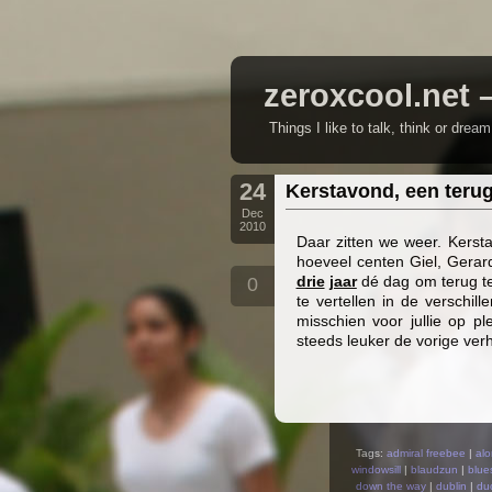
zeroxcool.net 
Things I like to talk, think or drea
24
Kerstavond, een terug
Dec
2010
Daar zitten we weer. Kerst
hoeveel centen Giel, Gerar
drie
jaar
dé dag om terug te 
0
te vertellen in de verschil
misschien voor jullie op pl
steeds leuker de vorige ver
Tags:
admiral freebee
|
alo
windowsill
|
blaudzun
|
blue
down the way
|
dublin
|
du