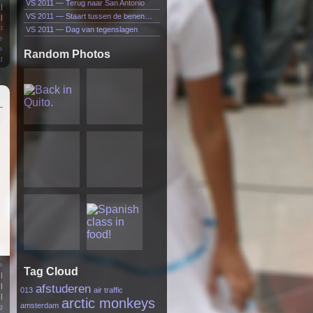
VS 2011 — Terug naar San Antonio
|
VS 2011 — Staart tussen de benen…
|
t
VS 2011 — Dag van tegenslagen
e
e
Random Photos
d
e
Tag Cloud
|
|
afstuderen
013
air traffic
|
arctic monkeys
amsterdam
g