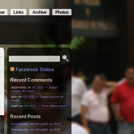
tae
Links
Archive
Photos
Facebook Status
Recent Comments
Andrewhiz
on
VS 2011 — Staart
tussen de benen…
pjotr
on
VS 2011 — Staart tussen de
benen…
mark
on
VS 2011 — ‘I’m in Miami bitch!’
Recent Posts
e
s
Kerstavond, een terugblik op 2012
|
Kerstavond, een terugblik op 2011
k