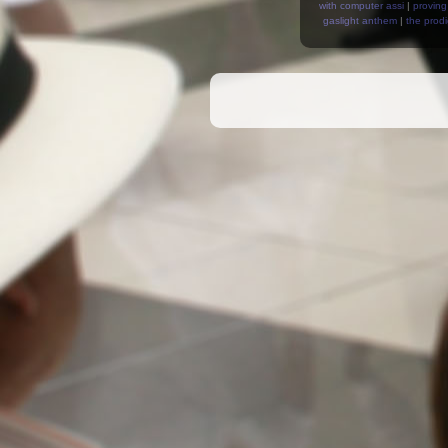
with computer assi
|
proving
gaslight anthem
|
the prod