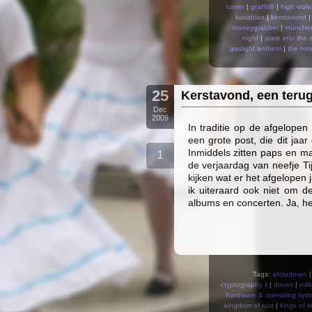
turner
|
graffiti6
|
high viole
kasabian
|
kerstavond
moneygrabber
|
münche
night
|
stare into the 
gaslight anthem
|
the hon
25
Kerstavond, een terug
Dec
2009
In traditie op de afgelopen
een grote post, die dit jaa
Inmiddels zitten paps en ma
1
de verjaardag van neefje T
kijken wat er het afgelopen
ik uiteraard ook niet om de
albums en concerten. Ja, he
Tags:
afstuderen
cryptography ii
|
doves
|
edit
hardware & operating syst
kingdom of rust
|
kings of l