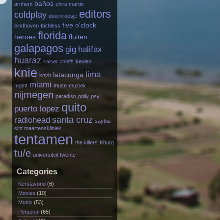
baños
arnhem
chris martin
editors
coldplay
doornroosje
five o'clock
eindhoven
faithless
florida
heroes
fluiten
galapagos
gig
halifax
huaraz
kaiser chiefs
keulen
knie
lima
latacunga
knvb
miami
mgmt
muse
muziek
nijmegen
paradiso
polly
psv
quito
puerto lopez
santa cruz
radiohead
saybia
sint maartenskliniek
tentamen
the killers
tilburg
tu/e
universiteit twente
Categories
Kerstavond
(6)
Movies
(10)
Music
(53)
Personal
(65)