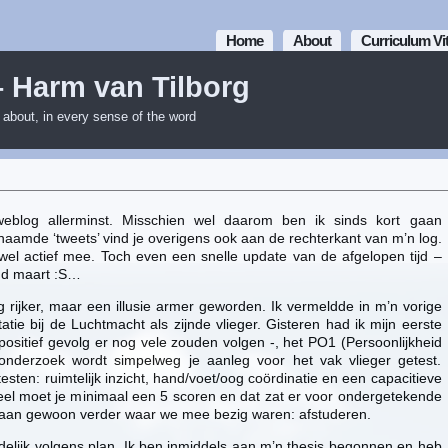
Home
About
Curriculum Vi
– Harm van Tilborg
m about, in every sense of the word
weblog allerminst. Misschien wel daarom ben ik sinds kort gaan
naamde ‘tweets’ vind je overigens ook aan de rechterkant van m’n log.
wel actief mee. Toch even een snelle update van de afgelopen tijd –
ind maart :S…
g rijker, maar een illusie armer geworden. Ik vermeldde in m’n vorige
itatie bij de Luchtmacht als zijnde vlieger. Gisteren had ik mijn eerste
 positief gevolg er nog vele zouden volgen -, het PO1 (Persoonlijkheid
 onderzoek wordt simpelweg je aanleg voor het vak vlieger getest.
testen: ruimtelijk inzicht, hand/voet/oog coördinatie en een capacitieve
deel moet je minimaal een 5 scoren en dat zat er voor ondergetekende
 gaan gewoon verder waar we mee bezig waren: afstuderen.
redelijk volgens plan. Ik ben inmiddels aan m’n thesis begonnen en heb