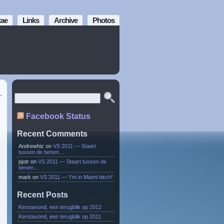
tae
Links
Archive
Photos
Facebook Status
Recent Comments
Andrewhiz
on
VS 2011 — Staart
tussen de benen…
pjotr
on
VS 2011 — Staart tussen de
benen…
mark
on
VS 2011 — ‘I’m in Miami bitch!’
Recent Posts
Kerstavond, een terugblik op 2012
Kerstavond, een terugblik op 2011