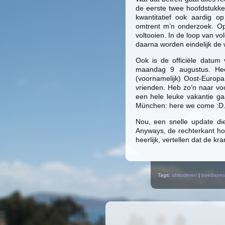
de eerste twee hoofdstukken 
kwantitatief ook aardig o
omtrent m’n onderzoek. Op
voltooien. In de loop van vo
daarna worden eindelijk de 
Ook is de officiële datum v
maandag 9 augustus. Hee
(voornamelijk) Oost-Europa 
vrienden. Heb zo’n naar vo
een hele leuke vakantie ga
München: here we come :D
Nou, een snelle update di
Anyways, de rechterkant hou
heerlijk, vertellen dat de kr
Tags:
afstuderen
|
boedapes