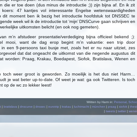
die er toe doen (dus minus de introductie ;)) zijn bijna af. En ik zit
p koers: 47 kantjes vol interessante Engelse wetenswaardigheden
 dit moment ben ik bezig het introductie hoofdstuk tot DNSSEC te
lgende week wil ik de introductie tot ‘mijn’ DNSCurve gaan schrijven en
werkelijke uitkomsten belicht (en ook nog gemeten).
an m’n afstudeer presentatie/verdediging bijna officieel bekend ;):
l mooi, want de dag erop begint m’n vakantie: een trip door
in een 9-persoons taxi busje met, zoals het er nu naar uitziet, zes
orgevoel dat dat ongeacht de uitkomst van die negende augustus dit
at worden: Praag, Krakau, Boedapest, Siofok, Bratislava, Wenen en
.
e toch weer groot is geworden. Zo moeilijk is het dus niet Harm…
dt je wat beter up-to-date. Of weet je wat: ga ook Twitteren. Is toch
ant op de wc zo lekker leest!
Written by Harm in:
Personal
,
Schoo
t
|
bratislava
|
dnscurve
|
dnssec
|
eurotrip
|
krakau
|
luchtmacht
|
münchen
|
praag
|
siofok
|
thesi
|
tweets
|
twitter
|
wene