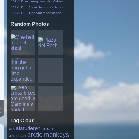
VS 2011 — Terug naar San Antonio
VS 2011 — Staart tussen de benen…
VS 2011 — Dag van tegenslagen
Random Photos
l
s
n
Tag Cloud
afstuderen
013
air traffic
arctic monkeys
amsterdam