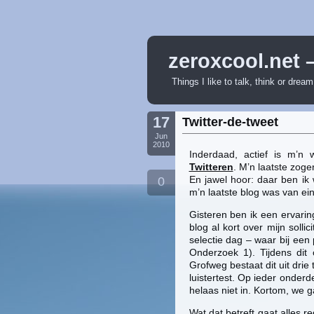
zeroxcool.net 
Things I like to talk, think or drea
17
Twitter-de-tweet
Jun
2010
Inderdaad, actief is m’n 
Twitteren
. M’n laatste zoge
En jawel hoor: daar ben ik 
0
m’n laatste blog was van e
Gisteren ben ik een ervarin
blog al kort over mijn sollic
selectie dag – waar bij een
Onderzoek 1). Tijdens dit
Grofweg bestaat dit uit drie 
luistertest. Op ieder onder
helaas niet in. Kortom, we
Wat dat betreft gaat alles 