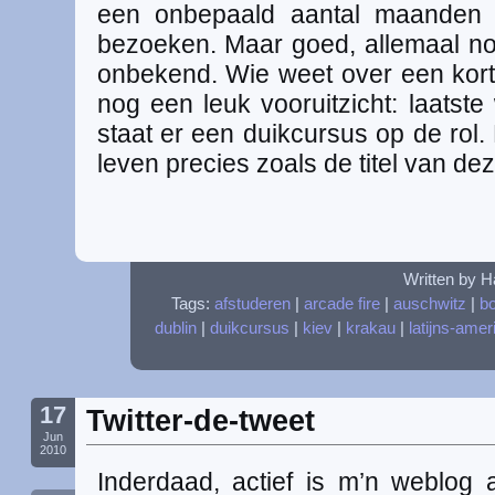
een onbepaald aantal maanden L
bezoeken. Maar goed, allemaal no
onbekend. Wie weet over een korte
nog een leuk vooruitzicht: laats
staat er een duikcursus op de rol. 
leven precies zoals de titel van d
Written by H
Tags:
afstuderen
|
arcade fire
|
auschwitz
|
b
dublin
|
duikcursus
|
kiev
|
krakau
|
latijns-amer
17
Twitter-de-tweet
Jun
2010
Inderdaad, actief is m’n weblog a