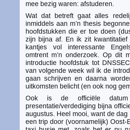
mee bezig waren: afstuderen.
Wat dat betreft gaat alles redel
inmiddels aan m’n thesis begonn
hoofdstukken die er toe doen (dus
zijn bijna af. En ik zit kwantitati
kantjes vol interessante Enge
omtrent m’n onderzoek. Op dit 
introductie hoofdstuk tot DNSSEC 
van volgende week wil ik de introd
gaan schrijven en daarna worden
uitkomsten belicht (en ook nog gem
Ook is de officiële datum
presentatie/verdediging bijna offi
augustus. Heel mooi, want de dag 
een trip door (voornamelijk) Oost
taxi busje met, zoals het er nu na