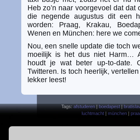
Heb zo’n naar voorgevoel dat dat 
die negende augustus dit een h
worden: Praag, Krakau, Boedape
Wenen en München: here we come
Nou, een snelle update die toch w
moeilijk is het dus niet Harm… 
houdt je wat beter up-to-date.
Twitteren. Is toch heerlijk, vertell
lekker leest!
Tags:
afstuderen
|
boedapest
|
bratisla
luchtmacht
|
münchen
|
praa