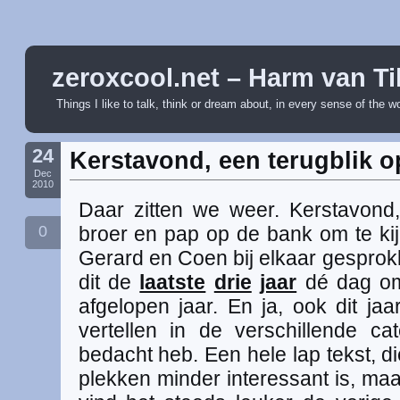
zeroxcool.net – Harm van Ti
Things I like to talk, think or dream about, in every sense of the w
24
Kerstavond, een terugblik o
Dec
2010
Daar zitten we weer. Kerstavond
0
broer en pap op de bank om te kij
Gerard en Coen bij elkaar gesprok
dit de
laatste
drie
jaar
dé dag om 
afgelopen jaar. En ja, ook dit ja
vertellen in de verschillende ca
bedacht heb. Een hele lap tekst, di
plekken minder interessant is, maa