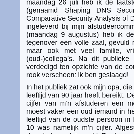
maandag 26 juli heb ik de laatst
(genaamd ‘Shaping DNS Secu
Comparative Security Analysis o
ingeleverd bij mijn afstudeercom
(maandag 9 augustus) heb ik de
tegenover een volle zaal, gevuld 
maar ook met veel familie, vr
(oud-)collega’s. Na dit publieke
verdedigd ten opzichte van de co
rook verscheen: ik ben geslaagd!
In het publiek zat ook mijn opa, di
leeftijd van 90 jaar heeft bereikt.
cijfer van m’n afstuderen een mo
moest vaker een oud iemand in h
leeftijd van de oudste persoon in
10 was namelijk m’n cijfer. Afge