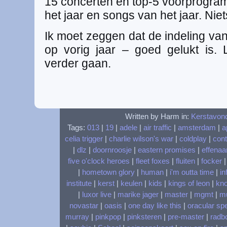
15 concerten en top-5 voorprogram
het jaar en songs van het jaar. Niets
Ik moet zeggen dat de indeling va
op vorig jaar – goed gelukt is.
verder gaan.
Written by Harm in:
Kerstavon
Tags:
013
|
19
|
adele
|
air traffic
|
amsterdam
|
a
celia trigger
|
charlie wilson's war
|
coldplay
|
cont
|
dlz
|
doornroosje
|
eastern promises
|
effenaa
five o'clock heroes
|
fleet foxes
|
fluiten
|
focker
|
hometown glory
|
human
|
i'm outta time
|
in
institute
|
kerst
|
keulen
|
kids
|
kings of leon
|
kn
|
luxor live
|
marike jager
|
master
|
mgmt
|
m
novastar
|
oasis
|
one day like this
|
oracular sp
murray
|
pinkpop
|
pinksteren
|
pre-master
|
radbo