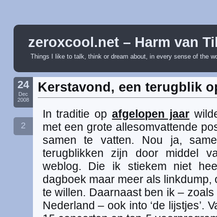
zeroxcool.net – Harm van Ti
Things I like to talk, think or dream about, in every sense of the w
24
Kerstavond, een terugblik o
Dec
2008
In traditie op
afgelopen jaar
wilde
2
met een grote allesomvattende pos
samen te vatten. Nou ja, samen
terugblikken zijn door middel
weblog. Die ik stiekem niet hee
dagboek maar meer als linkdump, of
te willen. Daarnaast ben ik – zoal
Nederland – ook into ‘de lijstjes’. 