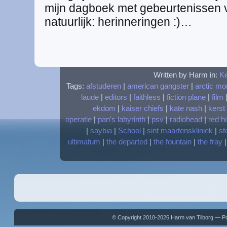
mijn dagboek met gebeurtenissen v
natuurlijk: herinneringen :)…
Written by Harm in:
Ke
Tags:
afstuderen
|
american gangster
|
arctic m
laude
|
editors
|
faithless
|
fiction plane
|
film
ekdom
|
kaiser chiefs
|
kate nash
|
kerst
operatie
|
pan's labyrinth
|
psv
|
radiohead
|
red ho
|
saybia
|
School
|
sint maartenskliniek
|
st
ultimatum
|
the departed
|
the fountain
|
the fray
© Copyright 2010-2026 Harm van Tilborg — 