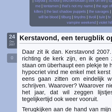
|
saybia
|
School
|
seizoenskaart
|
sex on fire
|
s
me
|
tentamen
|
that's not my name
|
the age o
killers
|
the last shadow puppets
|
the savages
|
will be blood
|
tilburg
|
tinydns
|
tivoli
|
tu/e
|
tv
vampire weekend
|
violet hil
24
Kerstavond, een terugblik o
Dec
2007
Daar zit ik dan. Kerstavond 2007
0
richting de kerk zijn, en ik geen
staan om überhaupt een plekje te 
hypocriet vind me enkel met kerst 
eens gaan zitten om eindelijk 
schrijven. Waarover? Waarover nie
het jaar, dat wil zeggen lijstj
tegelijkertijd ook weer vooruit.
Terugkijken aan de hand van mijn 