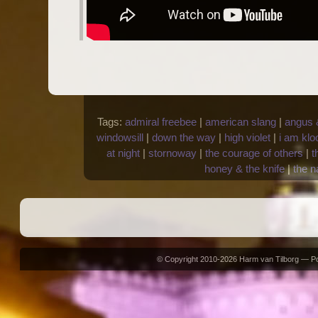
Tags:
admiral freebee
|
american slang
|
angus &
windowsill
|
down the way
|
high violet
|
i am klo
at night
|
stornoway
|
the courage of others
|
t
honey & the knife
|
the n
© Copyright 2010-2026 Harm van Tilborg — 