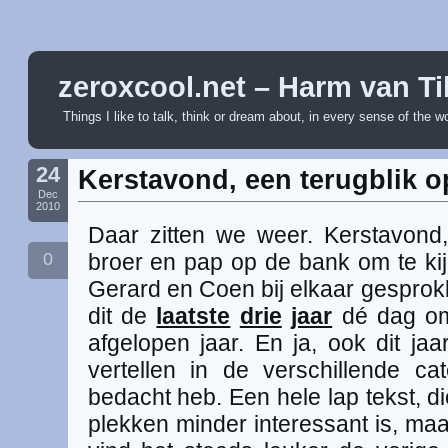
zeroxcool.net – Harm van Ti
Things I like to talk, think or dream about, in every sense of the w
24
Kerstavond, een terugblik o
Dec
2010
Daar zitten we weer. Kerstavond
0
broer en pap op de bank om te kij
Gerard en Coen bij elkaar gesprok
dit de
laatste
drie
jaar
dé dag om 
afgelopen jaar. En ja, ook dit ja
vertellen in de verschillende ca
bedacht heb. Een hele lap tekst, di
plekken minder interessant is, maa