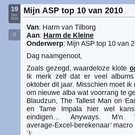
19
Mijn ASP top 10 van 2010
Dec
2010
Van
: Harm van Tilborg
0
Aan
:
Harm de Kleine
Onderwerp
: Mijn ASP top 10 van 
Dag naamgenoot,
Zoals gezegd, waardeloze klote
o
Ik merk zelf dat er veel album
oktober dit jaar. Misschien moet i
om nieuwe alba wat voorrang te ge
Blaudzun, The Tallest Man on Ear
en Tame Impala hier wel kans
eindigen… Anyways. M’n ‘ster
average-Excel-berekenaar’ macro
;):