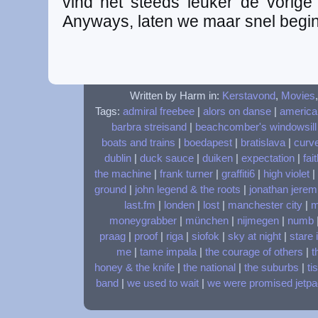
vind het steeds leuker de vorige 
Anyways, laten we maar snel begin
Written by Harm in:
Kerstavond
,
Movies
Tags:
admiral freebee
|
alors on danse
|
america
barbra streisand
|
beachcomber's windowsill
boats and trains
|
boedapest
|
bratislava
|
curv
dublin
|
duck sauce
|
duiken
|
expectation
|
fai
the machine
|
frank turner
|
graffiti6
|
high violet
|
ground
|
john legend & the roots
|
jonathan jerem
last.fm
|
londen
|
lost
|
manchester city
|
m
moneygrabber
|
münchen
|
nijmegen
|
numb
praag
|
proof
|
riga
|
siofok
|
sky at night
|
stare 
me
|
tame impala
|
the courage of others
|
t
honey & the knife
|
the national
|
the suburbs
|
ti
band
|
we used to wait
|
we were promised jetp