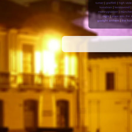
turner
|
graffiti6
|
high viole
kasabian
|
kerstavond
moneygrabber
|
münche
night
|
stare into the 
gaslight anthem
|
the hon