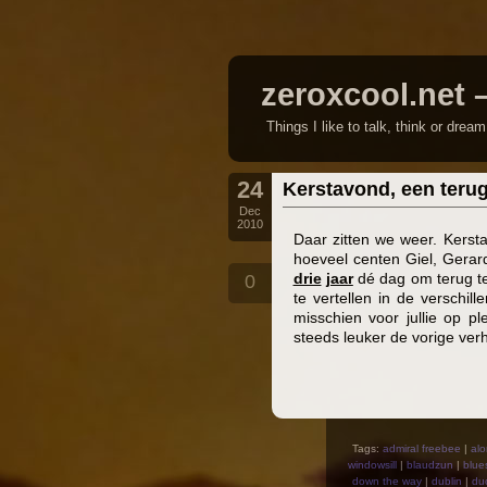
zeroxcool.net 
Things I like to talk, think or drea
24
Kerstavond, een terug
Dec
2010
Daar zitten we weer. Kerst
hoeveel centen Giel, Gerar
drie
jaar
dé dag om terug te 
0
te vertellen in de verschil
misschien voor jullie op pl
steeds leuker de vorige ver
Tags:
admiral freebee
|
alo
windowsill
|
blaudzun
|
blue
down the way
|
dublin
|
du