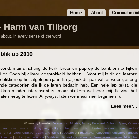
Home
About
Curriculum Vi
– Harm van Tilborg
m about, in every sense of the word
blik op 2010
avond, mams richting de kerk, broer en pap op de bank om te kijken
d en Coen bij elkaar gesprokkeld hebben… Voor mij is dit de
laatste
blikken op het afgelopen jaar. En ja, ook dit jaar valt er weer genoeg
lende categoriën die ik de jaren bedacht heb. Een hele lap tekst, die
ekken minder interessant is, maar stiekem wel voor mij. Ik vind het
halen terug te lezen. Anyways, laten we maar snel beginnen ;).
Lees meer…
Written by Harm in:
Kerstavond
,
Movies
,
Music
,
Personal
,
School
,
Sport
,
Vakanti
rs on danse
|
american slang
|
angus & julia stone
|
arcade fire
|
barbra streisand
|
beachcomber'
s from a hypochondriac
|
boats and trains
|
boedapest
|
bratislava
|
curvedns
|
dnscurve
|
dnssec
ck sauce
|
duiken
|
expectation
|
faithless
|
fitz and the tantrums
|
florence and the machine
|
fran