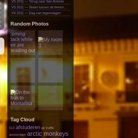
VS 2011 — Terug naar San Antonio
|
VS 2011 — Staart tussen de benen…
|
t
VS 2011 — Dag van tegenslagen
e
e
Random Photos
d
Tag Cloud
afstuderen
013
air traffic
arctic monkeys
amsterdam