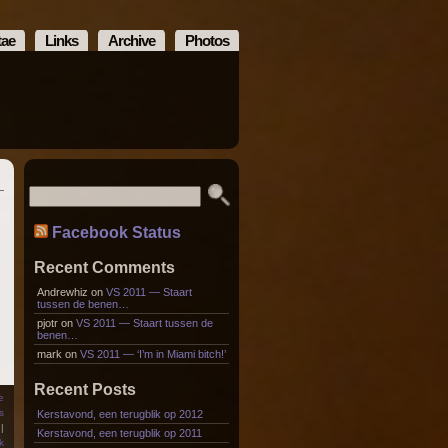
tae
Links
Archive
Photos
Facebook Status
Recent Comments
Andrewhiz
on
VS 2011 — Staart
tussen de benen…
pjotr
on
VS 2011 — Staart tussen de
benen…
mark
on
VS 2011 — ‘I’m in Miami bitch!’
Recent Posts
e
s
Kerstavond, een terugblik op 2012
|
Kerstavond, een terugblik op 2011
k