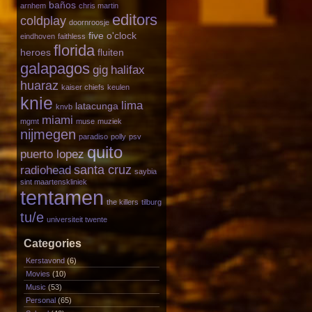
baños
arnhem
chris martin
editors
coldplay
doornroosje
five o'clock
eindhoven
faithless
florida
heroes
fluiten
galapagos
gig
halifax
huaraz
kaiser chiefs
keulen
knie
lima
latacunga
knvb
miami
mgmt
muse
muziek
nijmegen
paradiso
polly
psv
quito
puerto lopez
santa cruz
radiohead
saybia
sint maartenskliniek
tentamen
the killers
tilburg
tu/e
universiteit twente
Categories
Kerstavond
(6)
Movies
(10)
Music
(53)
Personal
(65)