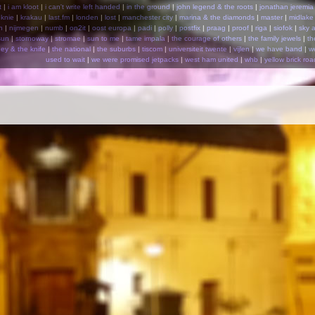
t
|
i am kloot
|
i can't write left handed
|
in the ground
|
john legend & the roots
|
jonathan jeremia
|
knie
|
krakau
|
last.fm
|
londen
|
lost
|
manchester city
|
marina & the diamonds
|
master
|
midlake
n
|
nijmegen
|
numb
|
on2it
|
oost europa
|
padi
|
polly
|
postfix
|
praag
|
proof
|
riga
|
siofok
|
sky a
sun
|
stornoway
|
stromae
|
sun to me
|
tame impala
|
the courage of others
|
the family jewels
|
th
ey & the knife
|
the national
|
the suburbs
|
tiscom
|
universiteit twente
|
vijlen
|
we have band
|
w
used to wait
|
we were promised jetpacks
|
west ham united
|
whb
|
yellow brick roa