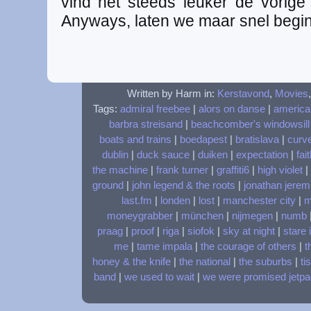
vind het steeds leuker de vorige 
Anyways, laten we maar snel begin
Written by Harm in:
Kerstavond
,
Movies
Tags:
admiral freebee
|
alors on danse
|
america
barbra streisand
|
beachcomber's windowsill
boats and trains
|
boedapest
|
bratislava
|
curv
dublin
|
duck sauce
|
duiken
|
expectation
|
fai
the machine
|
frank turner
|
graffiti6
|
high violet
|
ground
|
john legend & the roots
|
jonathan jerem
last.fm
|
londen
|
lost
|
manchester city
|
m
moneygrabber
|
münchen
|
nijmegen
|
numb
praag
|
proof
|
riga
|
siofok
|
sky at night
|
stare 
me
|
tame impala
|
the courage of others
|
t
honey & the knife
|
the national
|
the suburbs
|
ti
band
|
we used to wait
|
we were promised jetp