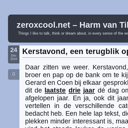
zeroxcool.net – Harm van Ti
Things I like to talk, think or dream about, in every sense of the w
24
Kerstavond, een terugblik o
Dec
2010
Daar zitten we weer. Kerstavond
0
broer en pap op de bank om te kij
Gerard en Coen bij elkaar gesprok
dit de
laatste
drie
jaar
dé dag om 
afgelopen jaar. En ja, ook dit ja
vertellen in de verschillende ca
bedacht heb. Een hele lap tekst, di
plekken minder interessant is, maa