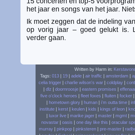
15 concerten en top-5 voorprogram
het jaar en songs van het jaar. Niets
Ik moet zeggen dat de indeling va
op vorig jaar – goed gelukt is.
verder gaan.
Written by Harm in:
Kerstavon
Tags:
013
|
19
|
adele
|
air traffic
|
amsterdam
|
a
celia trigger
|
charlie wilson's war
|
coldplay
|
cont
|
dlz
|
doornroosje
|
eastern promises
|
effenaa
five o'clock heroes
|
fleet foxes
|
fluiten
|
focker
|
hometown glory
|
human
|
i'm outta time
|
in
institute
|
kerst
|
keulen
|
kids
|
kings of leon
|
kn
|
luxor live
|
marike jager
|
master
|
mgmt
|
m
novastar
|
oasis
|
one day like this
|
oracular sp
murray
|
pinkpop
|
pinksteren
|
pre-master
|
radbo