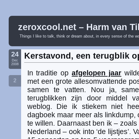
zeroxcool.net – Harm van Ti
Things I like to talk, think or dream about, in every sense of the w
24
Kerstavond, een terugblik o
Dec
2008
In traditie op
afgelopen jaar
wilde
2
met een grote allesomvattende pos
samen te vatten. Nou ja, samen
terugblikken zijn door middel
weblog. Die ik stiekem niet hee
dagboek maar meer als linkdump, of
te willen. Daarnaast ben ik – zoal
Nederland – ook into ‘de lijstjes’. 