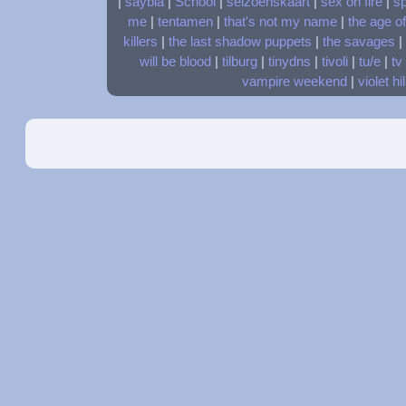
|
saybia
|
School
|
seizoenskaart
|
sex on fire
|
s
me
|
tentamen
|
that's not my name
|
the age o
killers
|
the last shadow puppets
|
the savages
|
will be blood
|
tilburg
|
tinydns
|
tivoli
|
tu/e
|
tv
vampire weekend
|
violet hil