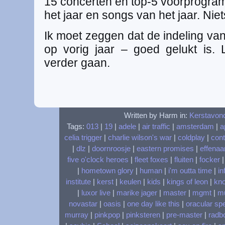
15 concerten en top-5 voorprogram
het jaar en songs van het jaar. Niets
Ik moet zeggen dat de indeling va
op vorig jaar – goed gelukt is.
verder gaan.
Written by Harm in:
Kerstavon
Tags:
013
|
19
|
adele
|
air traffic
|
amsterdam
|
a
celia trigger
|
charlie wilson's war
|
coldplay
|
cont
|
dlz
|
doornroosje
|
eastern promises
|
effenaa
five o'clock heroes
|
fleet foxes
|
fluiten
|
focker
|
hometown glory
|
human
|
i'm outta time
|
in
institute
|
kerst
|
keulen
|
kids
|
kings of leon
|
kn
|
luxor live
|
marike jager
|
master
|
mgmt
|
m
novastar
|
oasis
|
one day like this
|
oracular sp
murray
|
pinkpop
|
pinksteren
|
pre-master
|
radbo