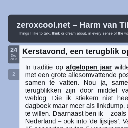
zeroxcool.net – Harm van Ti
Things I like to talk, think or dream about, in every sense of the w
24
Kerstavond, een terugblik o
Dec
2008
In traditie op
afgelopen jaar
wilde
2
met een grote allesomvattende pos
samen te vatten. Nou ja, samen
terugblikken zijn door middel
weblog. Die ik stiekem niet hee
dagboek maar meer als linkdump, of
te willen. Daarnaast ben ik – zoal
Nederland – ook into ‘de lijstjes’. 