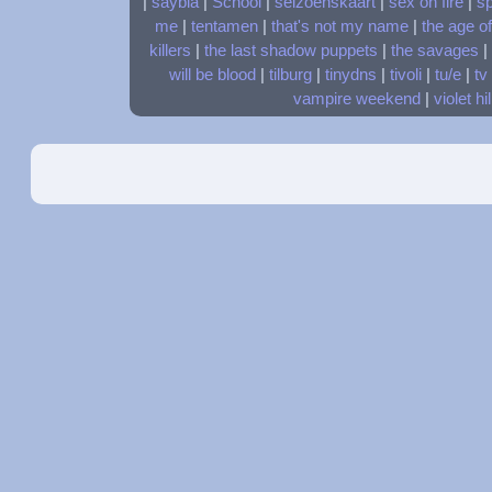
|
saybia
|
School
|
seizoenskaart
|
sex on fire
|
s
me
|
tentamen
|
that's not my name
|
the age o
killers
|
the last shadow puppets
|
the savages
|
will be blood
|
tilburg
|
tinydns
|
tivoli
|
tu/e
|
tv
vampire weekend
|
violet hil