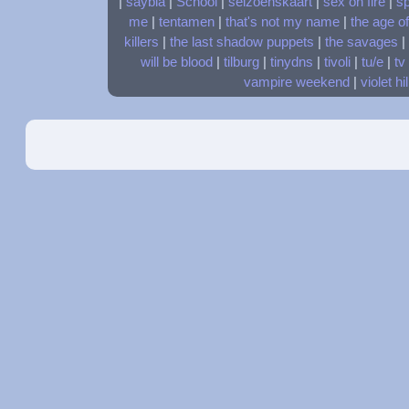
|
saybia
|
School
|
seizoenskaart
|
sex on fire
|
s
me
|
tentamen
|
that's not my name
|
the age o
killers
|
the last shadow puppets
|
the savages
|
will be blood
|
tilburg
|
tinydns
|
tivoli
|
tu/e
|
tv
vampire weekend
|
violet hil