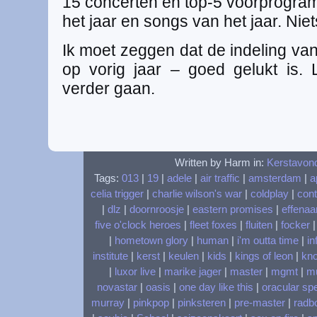
15 concerten en top-5 voorprogram
het jaar en songs van het jaar. Niets
Ik moet zeggen dat de indeling va
op vorig jaar – goed gelukt is.
verder gaan.
Written by Harm in:
Kerstavon
Tags:
013
|
19
|
adele
|
air traffic
|
amsterdam
|
a
celia trigger
|
charlie wilson's war
|
coldplay
|
cont
|
dlz
|
doornroosje
|
eastern promises
|
effenaa
five o'clock heroes
|
fleet foxes
|
fluiten
|
focker
|
hometown glory
|
human
|
i'm outta time
|
in
institute
|
kerst
|
keulen
|
kids
|
kings of leon
|
kn
|
luxor live
|
marike jager
|
master
|
mgmt
|
m
novastar
|
oasis
|
one day like this
|
oracular sp
murray
|
pinkpop
|
pinksteren
|
pre-master
|
radbo