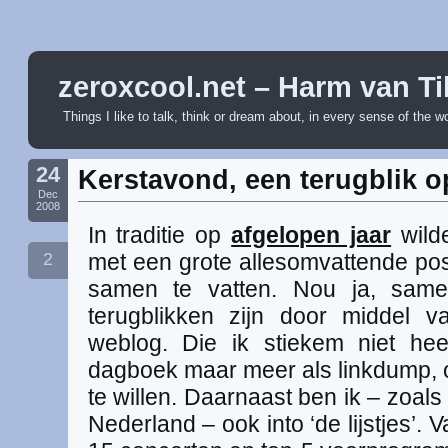
zeroxcool.net – Harm van Ti
Things I like to talk, think or dream about, in every sense of the w
24
Kerstavond, een terugblik o
Dec
2008
In traditie op
afgelopen jaar
wilde
2
met een grote allesomvattende pos
samen te vatten. Nou ja, samen
terugblikken zijn door middel
weblog. Die ik stiekem niet hee
dagboek maar meer als linkdump, of
te willen. Daarnaast ben ik – zoal
Nederland – ook into ‘de lijstjes’. 