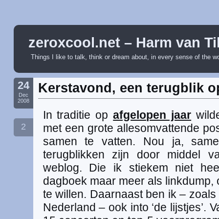
zeroxcool.net – Harm van Ti
Things I like to talk, think or dream about, in every sense of the w
24
Kerstavond, een terugblik o
Dec
2008
In traditie op
afgelopen jaar
wilde
2
met een grote allesomvattende pos
samen te vatten. Nou ja, samen
terugblikken zijn door middel
weblog. Die ik stiekem niet hee
dagboek maar meer als linkdump, of
te willen. Daarnaast ben ik – zoal
Nederland – ook into ‘de lijstjes’. 