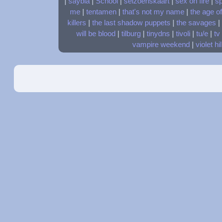
|
saybia
|
School
|
seizoenskaart
|
sex on fire
|
s
me
|
tentamen
|
that's not my name
|
the age o
killers
|
the last shadow puppets
|
the savages
|
will be blood
|
tilburg
|
tinydns
|
tivoli
|
tu/e
|
tv
vampire weekend
|
violet hil