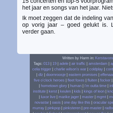
15 concerten en top-5 voorprogram
het jaar en songs van het jaar. Niets
Ik moet zeggen dat de indeling va
op vorig jaar – goed gelukt is.
verder gaan.
Written by Harm in:
Kerstavon
Tags:
013
|
19
|
adele
|
air traffic
|
amsterdam
|
a
celia trigger
|
charlie wilson's war
|
coldplay
|
cont
|
dlz
|
doornroosje
|
eastern promises
|
effenaa
five o'clock heroes
|
fleet foxes
|
fluiten
|
focker
|
hometown glory
|
human
|
i'm outta time
|
in
institute
|
kerst
|
keulen
|
kids
|
kings of leon
|
kn
|
luxor live
|
marike jager
|
master
|
mgmt
|
m
novastar
|
oasis
|
one day like this
|
oracular sp
murray
|
pinkpop
|
pinksteren
|
pre-master
|
radbo