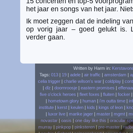
15 concerten en top-5 voorprogram
het jaar en songs van het jaar. Niets
Ik moet zeggen dat de indeling va
op vorig jaar – goed gelukt is.
verder gaan.
Written by Harm in:
Kerstavon
Tags:
013
|
19
|
adele
|
air traffic
|
amsterdam
|
a
celia trigger
|
charlie wilson's war
|
coldplay
|
cont
|
dlz
|
doornroosje
|
eastern promises
|
effenaa
five o'clock heroes
|
fleet foxes
|
fluiten
|
focker
|
hometown glory
|
human
|
i'm outta time
|
in
institute
|
kerst
|
keulen
|
kids
|
kings of leon
|
kn
|
luxor live
|
marike jager
|
master
|
mgmt
|
m
novastar
|
oasis
|
one day like this
|
oracular sp
murray
|
pinkpop
|
pinksteren
|
pre-master
|
radbo