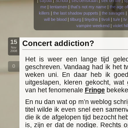
|
saybia
|
School
|
seizoenskaart
|
sex on fire
|
s
me
|
tentamen
|
that's not my name
|
the age o
killers
|
the last shadow puppets
|
the savages
|
will be blood
|
tilburg
|
tinydns
|
tivoli
|
tu/e
|
tv
vampire weekend
|
violet hil
15
Concert addiction?
Nov
2008
Het is weer een lange tijd gele
0
geschreven. Vandaag had ik het tw
weken uni. En daar heb ik goed
uitgeslapen, kleren gekocht, wa
van het fenomenale
Fringe
bekeke
En nu dan wat op m’n weblog schr
titel wilde ik even snel een samen
die ik de afgelopen tijd bezocht heb.
is, zijn er dat de nodige. Rechts 