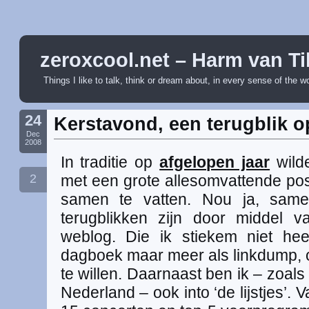
zeroxcool.net – Harm van Ti
Things I like to talk, think or dream about, in every sense of the w
24
Kerstavond, een terugblik o
Dec
2008
In traditie op
afgelopen jaar
wilde
2
met een grote allesomvattende pos
samen te vatten. Nou ja, samen
terugblikken zijn door middel
weblog. Die ik stiekem niet hee
dagboek maar meer als linkdump, of
te willen. Daarnaast ben ik – zoal
Nederland – ook into ‘de lijstjes’. 