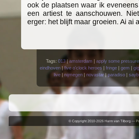
ook de plaatsen waar ik eveneens
een artiest te aanschouwen. Niet 
erger: het blijft maar groeien. Ai ai ai
Tags:
013
|
amsterdam
|
apply some pressure
eindhoven
|
five o'clock heroes
|
fringe
|
gem
|
gi
live
|
nijmegen
|
novastar
|
paradiso
|
sayb
© Copyright 2010-2026 Harm van Tilborg — 