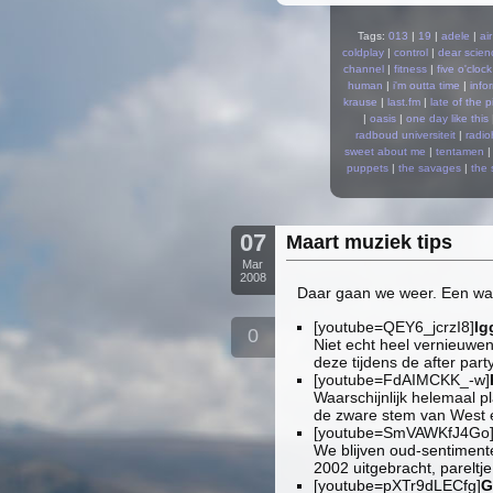
Tags:
013
|
19
|
adele
|
air
coldplay
|
control
|
dear scien
channel
|
fitness
|
five o'cloc
human
|
i'm outta time
|
info
krause
|
last.fm
|
late of the p
|
oasis
|
one day like this
radboud universiteit
|
radi
sweet about me
|
tentamen
puppets
|
the savages
|
the 
07
Maart muziek tips
Mar
2008
Daar gaan we weer. Een was
[youtube=QEY6_jcrzI8]
Ig
0
Niet echt heel vernieuwe
deze tijdens de after par
[youtube=FdAIMCKK_-w]
Waarschijnlijk helemaal p
de zware stem van West en
[youtube=SmVAWKfJ4Go
We blijven oud-sentimente
2002 uitgebracht, pareltj
[youtube=pXTr9dLECfg]
G