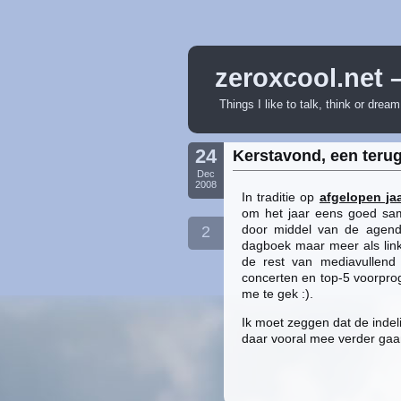
zeroxcool.net 
Things I like to talk, think or drea
24
Kerstavond, een terug
Dec
2008
In traditie op
afgelopen ja
om het jaar eens goed same
door middel van de agenda
2
dagboek maar meer als linkd
de rest van mediavullend 
concerten en top-5 voorprog
me te gek :).
Ik moet zeggen dat de indeli
daar vooral mee verder gaa