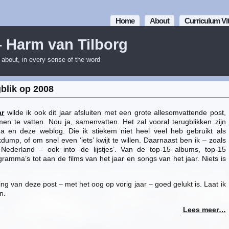
Home
About
Curriculum Vi
– Harm van Tilborg
m about, in every sense of the word
blik op 2008
ar
wilde ik ook dit jaar afsluiten met een grote allesomvattende post,
n te vatten. Nou ja, samenvatten. Het zal vooral terugblikken zijn
 en deze weblog. Die ik stiekem niet heel veel heb gebruikt als
ump, of om snel even ‘iets’ kwijt te willen. Daarnaast ben ik – zoals
Nederland – ook into ‘de lijstjes’. Van de top-15 albums, top-15
ramma’s tot aan de films van het jaar en songs van het jaar. Niets is
ng van deze post – met het oog op vorig jaar – goed gelukt is. Laat ik
n.
Lees meer…