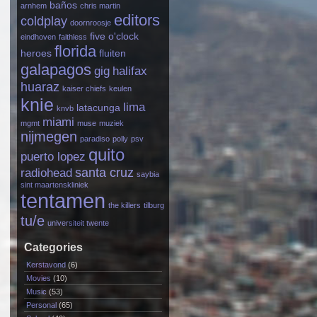
baños
arnhem
chris martin
editors
coldplay
doornroosje
five o'clock
eindhoven
faithless
florida
heroes
fluiten
galapagos
gig
halifax
huaraz
kaiser chiefs
keulen
knie
lima
latacunga
knvb
miami
mgmt
muse
muziek
nijmegen
paradiso
polly
psv
quito
puerto lopez
santa cruz
radiohead
saybia
sint maartenskliniek
tentamen
the killers
tilburg
tu/e
universiteit twente
Categories
Kerstavond
(6)
Movies
(10)
Music
(53)
Personal
(65)