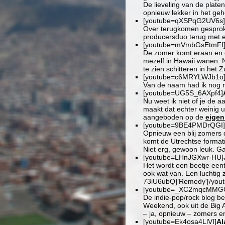
De lieveling van de plate
opnieuw lekker in het geh
[youtube=qXSPqG2UV6s]
Over terugkomen gespro
producersduo terug met e
[youtube=mVmbGsEtmFI
De zomer komt eraan en d
mezelf in Hawaii wanen. 
te zien schitteren in het
[youtube=c6MRYLWJb1o
Van de naam had ik nog ni
[youtube=UG5S_6AXpf4]
Nu weet ik niet of je de a
maakt dat echter weinig ui
aangeboden op de
eigen
[youtube=9BE4PMDrQGI]
Opnieuw een blij zomers d
komt de Utrechtse format
Niet erg, gewoon leuk. Gav
[youtube=LHnJGXwr-HU]
Het wordt een beetje een
ook wat van. Een luchtig 
73iU6ubQ]’Remedy'[/youtub
[youtube=_XC2mqcMMG
De indie-pop/rock blog b
Weekend, ook uit de Big A
– ja, opnieuw – zomers en
[youtube=Ek4osa4LlVI]
Al