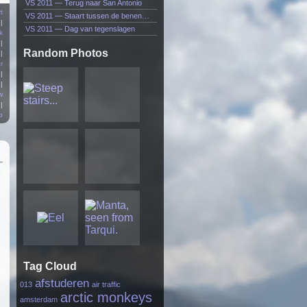
VS 2011 — Terug naar San Antonio
t
VS 2011 — Staart tussen de benen…
|
VS 2011 — Dag van tegenslagen
k
|
Random Photos
|
r
|
|
w
|
p
Tag Cloud
afstuderen
013
air traffic
arctic monkeys
amsterdam