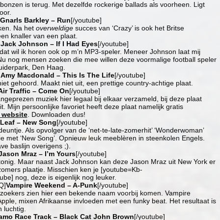
nbonzen is terug. Met dezelfde rockerige ballads als voorheen. Ligt
oor.
Gnarls Barkley – Run
[/youtube]
ken. Na het
overweldige
succes van ‘Crazy’ is ook het Britse
en knaller van een plaat.
]
Jack Johnson – If I Had Eyes
[/youtube]
at wil ik horen ook op m’n MP3-speler. Meneer Johnson laat mij
Nu nog mensen zoeken die mee willen deze voormalige football speler
 Zuiderpark, Den Haag.
]
Amy Macdonald – This Is The Life
[/youtube]
et gehoord. Maakt niet uit, een prettige country-achtige plaat.
Air Traffic – Come On
[/youtube]
angeprezen muziek hier legaal bij elkaar verzameld, bij deze plaat
t. Mijn persoonlijke favoriet heeft deze plaat namelijk gratis
 website
. Downloaden dus!
Leaf – New Song
[/youtube]
euntje. Als opvolger van de ‘net-te-late-zomerhit’ ‘Wonderwoman’
ie met ‘New Song’. Opnieuw leuk meeblèren in steenkolen Engels.
e baslijn overigens ;).
Jason Mraz – I’m Yours
[/youtube]
tonig. Maar naast Jack Johnson kan deze Jason Mraz uit New York er
zomers plaatje. Misschien ken je [youtube=Kb-
e] nog, deze is eigenlijk nog leuker.
Q]
Vampire Weekend – A-Punk
[/youtube]
ezoekers zien hier een bekende naam voorbij komen. Vampire
pple, mixen Afrikaanse invloeden met een funky beat. Het resultaat is
 luchtig.
amo Race Track – Black Cat John Brown
[/youtube]