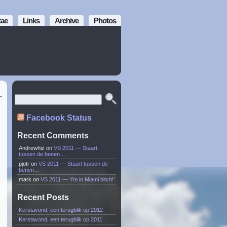
tae
Links
Archive
Photos
Facebook Status
Recent Comments
Andrewhiz
on
VS 2011 — Staart
tussen de benen…
pjotr
on
VS 2011 — Staart tussen de
benen…
mark
on
VS 2011 — ‘I’m in Miami bitch!’
Recent Posts
Kerstavond, een terugblik op 2012
Kerstavond, een terugblik op 2011