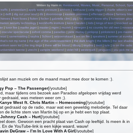
Written by Harm in:
Kerstavond
,
Movies
,
Music
,
Personal
,
School
,
Spor
 traffic
|
amsterdam
|
apply some pressure
|
arnhem
|
balthazar
|
celia trigger
|
charlie wilson's war
ce
|
delft
|
dig out your soul
|
dlz
|
doornroosje
|
eastern promises
|
effenaar
|
elbow
|
fantasy blac
k heroes
|
fleet foxes
|
fluiten
|
focker
|
gabriella cilmi
|
gig
|
he doesn't know why
|
hometown glory
rmation security technology
|
kerckhoffs institute
|
kerst
|
keulen
|
kids
|
kings of leon
|
knocked up
ier
|
luxor live
|
marike jager
|
master
|
mgmt
|
muziek
|
nijmegen
|
no country for old men
|
novasta
|
oracular spectacular
|
oxford comma
|
paradiso
|
pete murray
|
pinkpop
|
pinksteren
|
pre-master
ohead
|
samenvatting
|
saybia
|
School
|
seizoenskaart
|
sex on fire
|
speakers
|
summer at eureka
|
that's not my name
|
the age of the understatement
|
the dark knight
|
the killers
|
the last shado
seldom seen kid
|
the ting tings
|
there will be blood
|
tilburg
|
tinydns
|
tivoli
|
tu/e
|
tv on the radio
universiteit twente
|
utrecht
|
vampire weekend
|
violet hill
|
westerpark
|
yevgueni
|
you pick me u
lijst aan muziek om de maand maart mee door te komen :).
gy Pop – The Passenger
[/youtube]
nd, maar tijdens ons bezoek aan Paradiso afgelopen vrijdag werd
ty gedraaid, was meteen weer om ;).
Kanye West ft. Chris Martin – Homecoming
[/youtube]
lat gedraaid op de radio, maar wat een geweldig melodietje. Tel daar
 de lichte stem van Martin bij op en je hebt een top plaat.
]
Johnny Cash – Hurt
[/youtube]
el doen. Gewoon een pracht plaat van Cash op leeftijd. Is meen ik in
e. En de YouTube-link is een kijkje waard, wauw!
avin DeGraw – I’m In Love With A Girl
[/youtube]