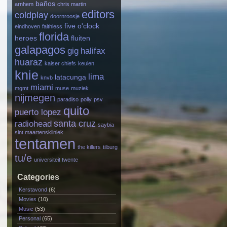
baños
arnhem
chris martin
editors
coldplay
doornroosje
five o'clock
eindhoven
faithless
florida
heroes
fluiten
galapagos
gig
halifax
huaraz
kaiser chiefs
keulen
knie
lima
latacunga
knvb
miami
mgmt
muse
muziek
nijmegen
paradiso
polly
psv
quito
puerto lopez
santa cruz
radiohead
saybia
sint maartenskliniek
tentamen
the killers
tilburg
tu/e
universiteit twente
Categories
Kerstavond
(6)
Movies
(10)
Music
(53)
Personal
(65)