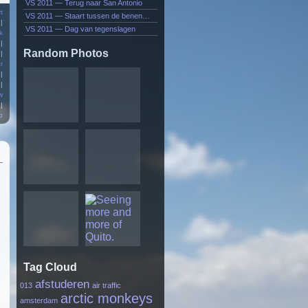
VS 2011 — Terug naar San Antonio
t
VS 2011 — Staart tussen de benen…
|
VS 2011 — Dag van tegenslagen
k
|
Random Photos
|
r
|
|
w
|
p
Tag Cloud
afstuderen
013
air traffic
arctic monkeys
amsterdam