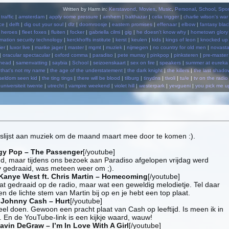
Written by Harm in:
Kerstavond
,
Movies
,
Music
,
Personal
,
School
,
Spor
 traffic
|
amsterdam
|
apply some pressure
|
arnhem
|
balthazar
|
celia trigger
|
charlie wilson's war
ce
|
delft
|
dig out your soul
|
dlz
|
doornroosje
|
eastern promises
|
effenaar
|
elbow
|
fantasy blac
k heroes
|
fleet foxes
|
fluiten
|
focker
|
gabriella cilmi
|
gig
|
he doesn't know why
|
hometown glory
rmation security technology
|
kerckhoffs institute
|
kerst
|
keulen
|
kids
|
kings of leon
|
knocked up
ier
|
luxor live
|
marike jager
|
master
|
mgmt
|
muziek
|
nijmegen
|
no country for old men
|
novasta
|
oracular spectacular
|
oxford comma
|
paradiso
|
pete murray
|
pinkpop
|
pinksteren
|
pre-master
ohead
|
samenvatting
|
saybia
|
School
|
seizoenskaart
|
sex on fire
|
speakers
|
summer at eureka
|
that's not my name
|
the age of the understatement
|
the dark knight
|
the killers
|
the last shado
seldom seen kid
|
the ting tings
|
there will be blood
|
tilburg
|
tinydns
|
tivoli
|
tu/e
|
tv on the radio
universiteit twente
|
utrecht
|
vampire weekend
|
violet hill
|
westerpark
|
yevgueni
|
you pick me u
lijst aan muziek om de maand maart mee door te komen :).
gy Pop – The Passenger
[/youtube]
nd, maar tijdens ons bezoek aan Paradiso afgelopen vrijdag werd
ty gedraaid, was meteen weer om ;).
Kanye West ft. Chris Martin – Homecoming
[/youtube]
lat gedraaid op de radio, maar wat een geweldig melodietje. Tel daar
 de lichte stem van Martin bij op en je hebt een top plaat.
]
Johnny Cash – Hurt
[/youtube]
el doen. Gewoon een pracht plaat van Cash op leeftijd. Is meen ik in
e. En de YouTube-link is een kijkje waard, wauw!
avin DeGraw – I’m In Love With A Girl
[/youtube]