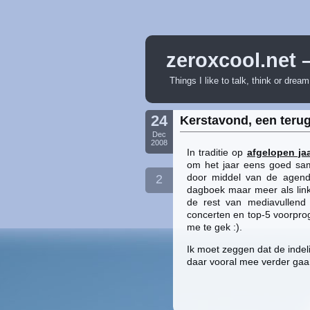
zeroxcool.net 
Things I like to talk, think or drea
24
Kerstavond, een terug
Dec
2008
In traditie op
afgelopen ja
om het jaar eens goed same
door middel van de agenda
2
dagboek maar meer als linkd
de rest van mediavullend 
concerten en top-5 voorprog
me te gek :).
Ik moet zeggen dat de indeli
daar vooral mee verder gaa