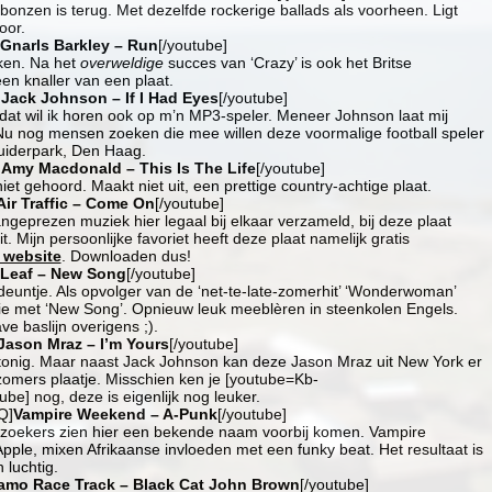
nbonzen is terug. Met dezelfde rockerige ballads als voorheen. Ligt
oor.
Gnarls Barkley – Run
[/youtube]
ken. Na het
overweldige
succes van ‘Crazy’ is ook het Britse
en knaller van een plaat.
]
Jack Johnson – If I Had Eyes
[/youtube]
at wil ik horen ook op m’n MP3-speler. Meneer Johnson laat mij
Nu nog mensen zoeken die mee willen deze voormalige football speler
 Zuiderpark, Den Haag.
]
Amy Macdonald – This Is The Life
[/youtube]
et gehoord. Maakt niet uit, een prettige country-achtige plaat.
Air Traffic – Come On
[/youtube]
angeprezen muziek hier legaal bij elkaar verzameld, bij deze plaat
t. Mijn persoonlijke favoriet heeft deze plaat namelijk gratis
 website
. Downloaden dus!
Leaf – New Song
[/youtube]
euntje. Als opvolger van de ‘net-te-late-zomerhit’ ‘Wonderwoman’
ie met ‘New Song’. Opnieuw leuk meeblèren in steenkolen Engels.
e baslijn overigens ;).
Jason Mraz – I’m Yours
[/youtube]
tonig. Maar naast Jack Johnson kan deze Jason Mraz uit New York er
zomers plaatje. Misschien ken je [youtube=Kb-
e] nog, deze is eigenlijk nog leuker.
Q]
Vampire Weekend – A-Punk
[/youtube]
ezoekers zien hier een bekende naam voorbij komen. Vampire
pple, mixen Afrikaanse invloeden met een funky beat. Het resultaat is
 luchtig.
amo Race Track – Black Cat John Brown
[/youtube]