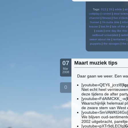
Tags:
013
|
19
|
adele
|
air
coldplay
|
control
|
dear scien
channel
|
fitness
|
five o'cloc
human
|
i'm outta time
|
info
krause
|
last.fm
|
late of the p
|
oasis
|
one day like this
radboud universiteit
|
radi
sweet about me
|
tentamen
puppets
|
the savages
|
the 
07
Maart muziek tips
Mar
2008
Daar gaan we weer. Een was
[youtube=QEY6_jcrzI8]
Ig
0
Niet echt heel vernieuwe
deze tijdens de after par
[youtube=FdAIMCKK_-w]
Waarschijnlijk helemaal p
de zware stem van West en
[youtube=SmVAWKfJ4Go
We blijven oud-sentimente
2002 uitgebracht, pareltj
[youtube=pXTr9dLECfg]
G