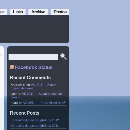
tae
Links
Archive
Photos
Facebook Status
Recent Comments
Andrewhiz
on
VS 2011 — Staart
tussen de benen…
pjotr
on
VS 2011 — Staart tussen de
benen…
mark
on
VS 2011 — ‘I’m in Miami bitch!’
Recent Posts
Kerstavond, een terugblik op 2012
Kerstavond, een terugblik op 2011