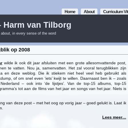
Home
About
Curriculum Vi
– Harm van Tilborg
m about, in every sense of the word
blik op 2008
ar
wilde ik ook dit jaar afsluiten met een grote allesomvattende post,
n te vatten. Nou ja, samenvatten. Het zal vooral terugblikken zijn
 en deze weblog. Die ik stiekem niet heel veel heb gebruikt als
ump, of om snel even ‘iets’ kwijt te willen. Daarnaast ben ik – zoals
Nederland – ook into ‘de lijstjes’. Van de top-15 albums, top-15
ramma’s tot aan de films van het jaar en songs van het jaar. Niets is
ng van deze post – met het oog op vorig jaar – goed gelukt is. Laat ik
n.
Lees meer…