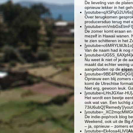
De lieveling van de plate
opnieuw lekker in het geh
[youtube=qXSPqG2UV6s]
Over terugkomen gespro
producersduo terug met e
[youtube=mVmbGsEtmFI
De zomer komt eraan en d
mezelf in Hawaii wanen. 
te zien schitteren in het
[youtube=c6MRYLWJb1o
Van de naam had ik nog ni
[youtube=UG5S_6AXpf4]
Nu weet ik niet of je de a
maakt dat echter weinig ui
aangeboden op de
eigen
[youtube=9BE4PMDrQGI]
Opnieuw een blij zomers d
komt de Utrechtse format
Niet erg, gewoon leuk. Gav
[youtube=LHnJGXwr-HU]
Het wordt een beetje een
ook wat van. Een luchtig 
73iU6ubQ]’Remedy'[/youtub
[youtube=_XC2mqcMMG
De indie-pop/rock blog b
Weekend, ook uit de Big A
– ja, opnieuw – zomers en
[youtube=Ek4osa4LlVI]
Al